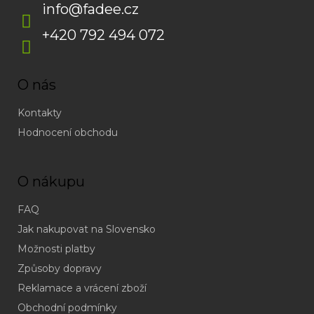
info
@
fadee.cz
+420 792 494 072
O nás
Kontakty
Hodnocení obchodu
O nákupu
FAQ
Jak nakupovat na Slovensko
Možnosti platby
Způsoby dopravy
Reklamace a vrácení zboží
Obchodní podmínky
(odpověď