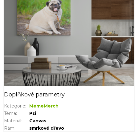
Doplňkové parametry
Kategorie
:
MemeMerch
Téma
:
Psi
Materiál
:
Canvas
Rám
:
smrkové dřevo