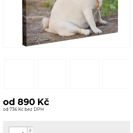
od
890 Kč
od
736 Kč
bez DPH
Měrná
cena: