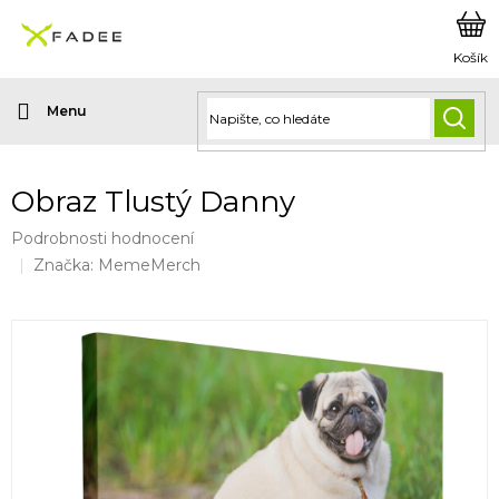
Přejít
na
obsah
HLED
Obraz Tlustý Danny
Průměrné
Podrobnosti hodnocení
hodnocení
Značka:
MemeMerch
produktu
je
0,0
z
5
hvězdiček.