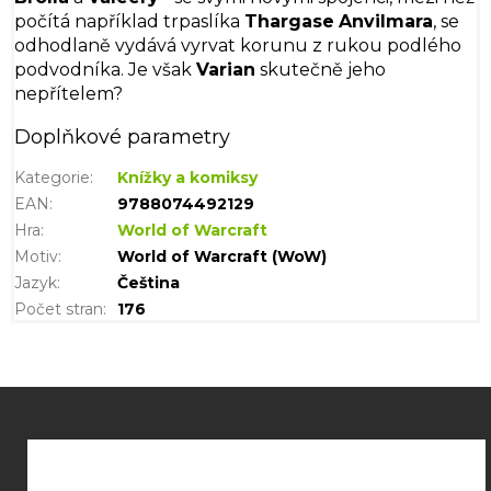
počítá například trpaslíka
Thargase
Anvilmara
, se
odhodlaně vydává vyrvat korunu z rukou podlého
podvodníka. Je však
Varian
skutečně jeho
nepřítelem?
Doplňkové parametry
Kategorie
:
Knížky a komiksy
EAN
:
9788074492129
Hra
:
World of Warcraft
Motiv
:
World of Warcraft (WoW)
Jazyk
:
Čeština
Počet stran
:
176
Z
á
p
a