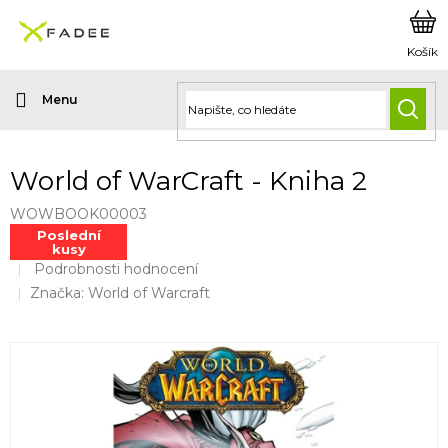
Přejít
na
obsah
HLED
World of WarCraft - Kniha 2
WOWBOOK00003
Poslední
kusy
Průměrné
Podrobnosti hodnocení
hodnocení
Značka:
World of Warcraft
produktu
je
0,0
z
5
hvězdiček.