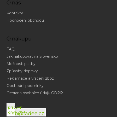
O nás
Kontakty
Hodnocení obchodu
O nákupu
FAQ
Jak nakupovat na Slovensko
Možnosti platby
Způsoby dopravy
Reklamace a vrácení zboží
Obchodní podmínky
(odpověď
do
Ochrana osobních údajů GDPR
24h
v
pracovní
dny)
info@fadee.cz
(Po-