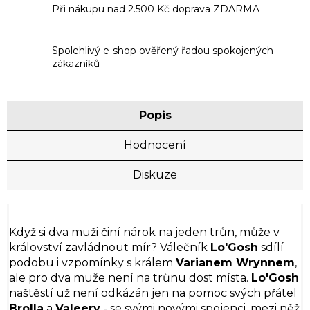
Při nákupu nad 2.500 Kč doprava ZDARMA
Spolehlivý e-shop ověřený řadou spokojených
zákazníků
Popis
Hodnocení
Diskuze
Když si dva muži činí nárok na jeden trůn, může v
království zavládnout mír? Válečník
Lo'Gosh
sdílí
podobu i vzpomínky s králem
Varianem Wrynnem
,
ale pro dva muže není na trůnu dost místa.
Lo'Gosh
naštěstí už není odkázán jen na pomoc svých přátel
Brolla
a
Valeery
- se svými novými spojenci, mezi něž