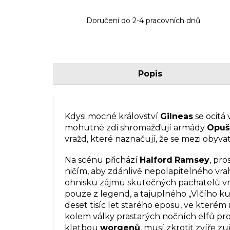
Doručení do 2-4 pracovních dnů
Popis
Kdysi mocné království
Gilneas
se ocitá 
mohutné zdi shromažďují armády
Opuš
vražd, které naznačují, že se mezi obyvat
Na scénu přichází
Halford
Ramsey
, pro
ničím, aby zdánlivě nepolapitelného vra
ohnisku zájmu skutečných pachatelů v
pouze z legend, a tajuplného „Vlčího kul
deset tisíc let starého eposu, ve kterém n
kolem války prastarých nočních elfů pr
kletbou
worgenů
, musí zkrotit zvíře zu