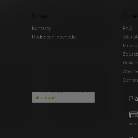
O nás
O ná
Kontakty
FAQ
Hodnocení obchodu
Jak na
Možnos
Způsob
Reklam
Obchod
Ochran
Chcete vědět o novinkách
Pl
jako první?
onlin