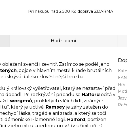
Při nákupu nad 2.500 Kč doprava ZDARMA
Hodnocení
Dop
v obležení zvenčí i zevnitř. Zatímco se podél jeho
těných
, dojde v hlavním městě k řadě brutálních
Kate
eli skrývá daleko zlověstnější hrozba.
EA
Hra
:
slulý královský vyšetřovatel, který se nezastaví před
Mot
ha dopadl. Při rozkrývání případu se
Halford
ocitá v
Jazy
ražd:
worgenů
, prokletých vlčích lidí, známých
Poče
tu“, který je uctívá.
Ramsey
je záhy zatažen do
echybí láska, tragédie ani zrada, a který se točí
oti démonické Plamenné legii.
Halford
, postižen
řící v jeho nitru, a jednou provždy učinit přítrž