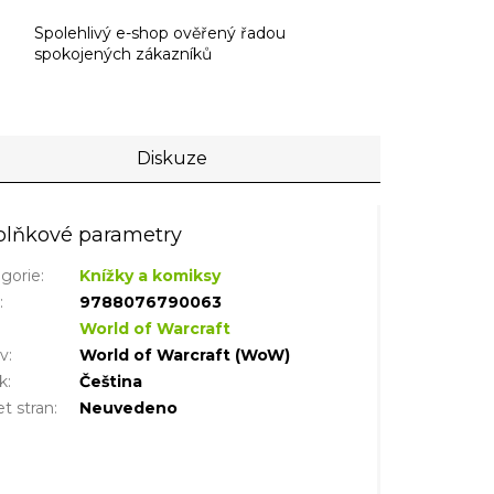
Spolehlivý e-shop ověřený řadou
spokojených zákazníků
Diskuze
lňkové parametry
gorie
:
Knížky a komiksy
N
:
9788076790063
World of Warcraft
iv
:
World of Warcraft (WoW)
k
:
Čeština
t stran
:
Neuvedeno