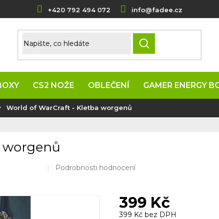
+420 792 494 072
info@fadee.cz
HLEDAT
BOXY
CS2 NOŽE
OBLEČENÍ
GAMER ENERGY B
World of WarCraft - Kletba worgenů
a worgenů
Průměrné
Podrobnosti hodnocení
hodnocení
produktu
je
399 Kč
0,0
z
399 Kč bez DPH