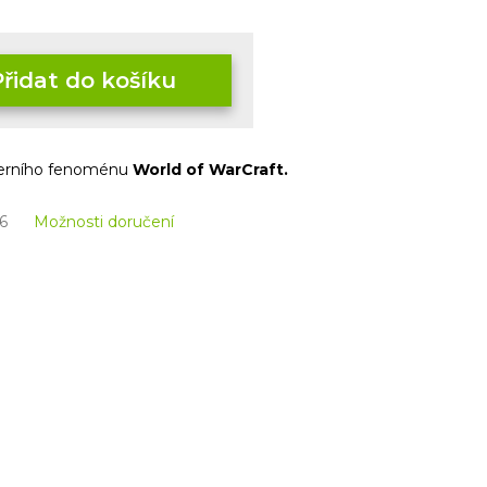
Přidat do košíku
herního fenoménu
World of WarCraft.
6
Možnosti doručení