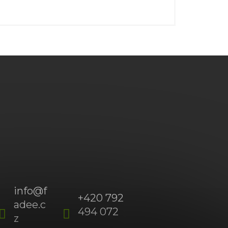
info
@
f
+420 792
adee.c
494 072
(Po-
z
Pá