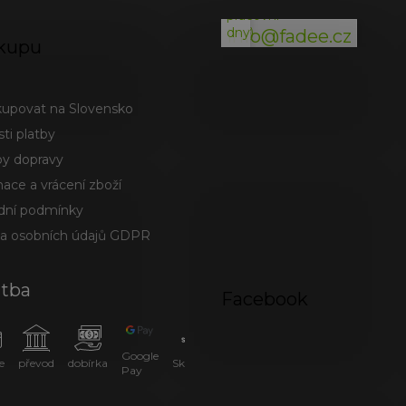
pracovní
dny)
info@fadee.cz
kupu
kupovat na Slovensko
ti platby
y dopravy
ace a vrácení zboží
ní podmínky
a osobních údajů GDPR
atba
Facebook
Google
e
převod
dobírka
SkipPay
Pay