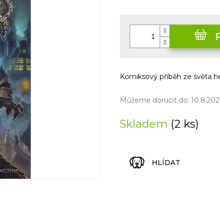
5
Měrná
hvězdiček.
cena:
Komiksový příběh ze světa 
Můžeme doručit do:
10.8.202
Skladem
(2 ks)
HLÍDAT