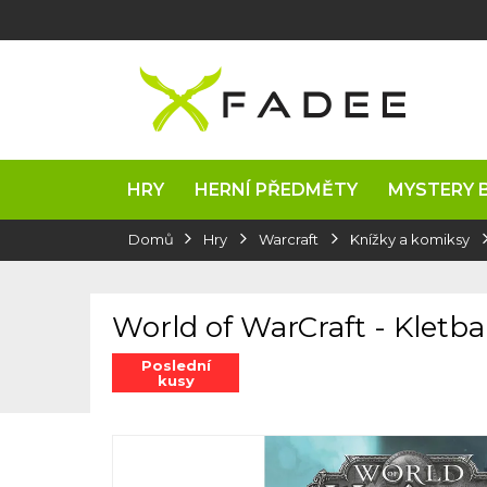
Přejít
na
obsah
HRY
HERNÍ PŘEDMĚTY
MYSTERY 
Domů
Hry
Warcraft
Knížky a komiksy
World of WarCraft - Kletb
Poslední
kusy