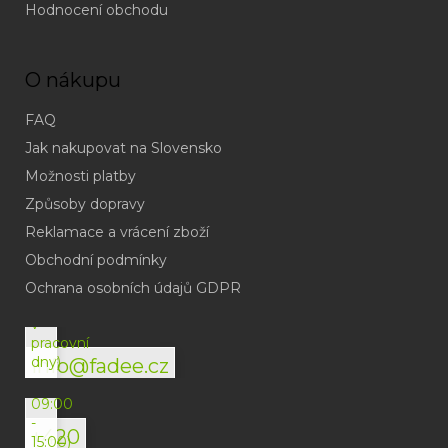
Hodnocení obchodu
O nákupu
FAQ
Jak nakupovat na Slovensko
Možnosti platby
Způsoby dopravy
Reklamace a vrácení zboží
Obchodní podmínky
(odpověď
do
Ochrana osobních údajů GDPR
24h
v
pracovní
dny)
info@fadee.cz
(Po-
Pá
09:00
-
+420
15:00)