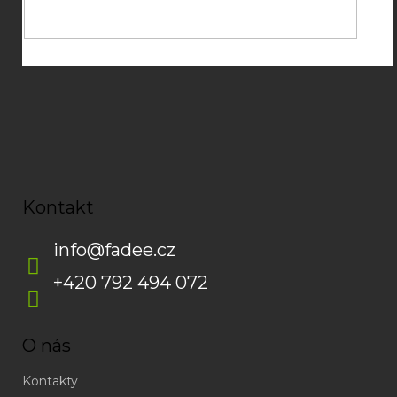
zasílání newsletterů od společnosti FADEE
Kontakt
info
@
fadee.cz
+420 792 494 072
O nás
Kontakty