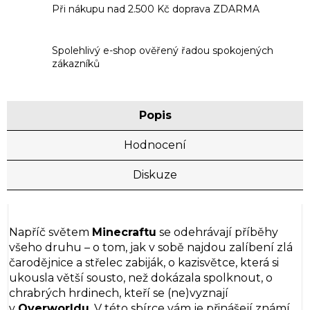
Při nákupu nad 2.500 Kč doprava ZDARMA
Spolehlivý e-shop ověřený řadou spokojených
zákazníků
Popis
Hodnocení
Diskuze
Napříč světem
Minecraftu
se odehrávají příběhy
všeho druhu – o tom, jak v sobě najdou zalíbení zlá
čarodějnice a střelec zabiják, o kazisvětce, která si
ukousla větší sousto, než dokázala spolknout, o
chrabrých hrdinech, kteří se (ne)vyznají
v
Overworldu
. V této sbírce vám je přinášejí známí