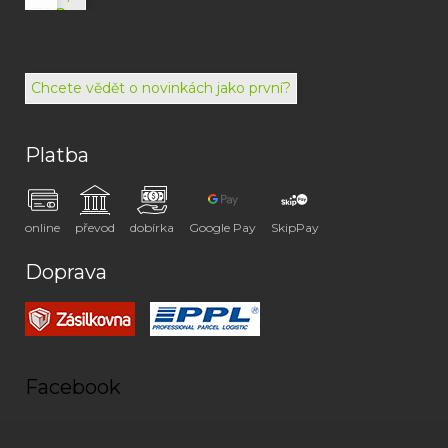
792
494
072
Chcete vědět o novinkách jako první?
Platba
online
převod
dobírka
Google Pay
SkipPay
Doprava
Facebook