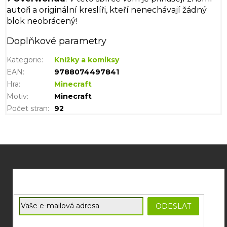
autoři a originální kreslíři, kteří nenechávají žádný
blok neobrácený!
Doplňkové parametry
Kategorie
:
Knížky a komiksy
EAN
:
9788074497841
Hra
:
Minecraft
Motiv
:
Minecraft
Počet stran
:
92
Z
á
p
a
t
E-mail
ODESLAT
í
Souhlasím se
zpracováním osobních údajů
potřebných pro