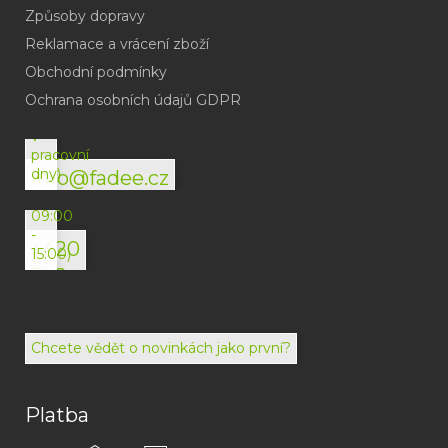
Způsoby dopravy
Reklamace a vrácení zboží
Obchodní podmínky
(odpověď
do
Ochrana osobních údajů GDPR
24h
v
pracovní
dny)
info@fadee.cz
(Po-
Pá
09:00
-
+420
15:00)
792
494
072
Chcete vědět o novinkách jako první?
Platba