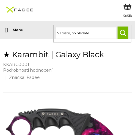
Přejít
na
obsah
HLED
★ Karambit | Galaxy Black
KKARC0001
Průměrné
Podrobnosti hodnocení
hodnocení
Značka:
Fadee
produktu
je
5,0
z
5
hvězdiček.