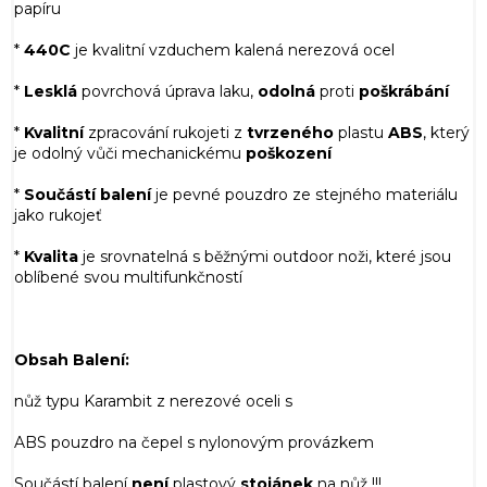
papíru
*
440C
je kvalitní vzduchem kalená nerezová ocel
*
Lesklá
povrchová úprava laku,
odolná
proti
poškrábání
*
Kvalitní
zpracování rukojeti z
tvrzeného
plastu
ABS
, který
je odolný vůči mechanickému
poškození
*
Součástí balení
je pevné pouzdro ze stejného materiálu
jako rukojeť
*
Kvalita
je srovnatelná s běžnými outdoor noži, které jsou
oblíbené svou multifunkčností
Obsah Balení:
nůž typu Karambit z nerezové oceli s
ABS pouzdro na čepel s nylonovým provázkem
Součástí balení
není
plastový
stojánek
na nůž !!!