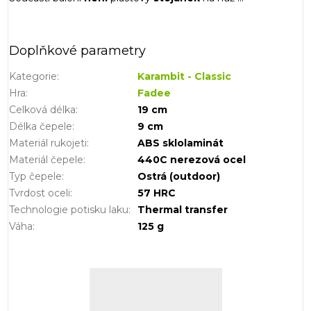
Doplňkové parametry
Kategorie
:
Karambit - Classic
Hra
:
Fadee
Celková délka
:
19 cm
Délka čepele
:
9 cm
Materiál rukojeti
:
ABS sklolaminát
Materiál čepele
:
440C nerezová ocel
Typ čepele
:
Ostrá (outdoor)
Tvrdost oceli
:
57 HRC
Technologie potisku laku
:
Thermal transfer
Váha
:
125 g