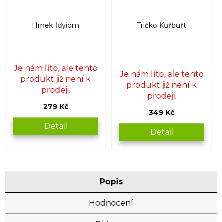
Hrnek Idyiom
Tričko Kuřbuřt
Průměrné
Je nám líto, ale tento
Je nám líto, ale tento
hodnocení
produkt již není k
produkt již není k
produktu
prodeji.
je
prodeji.
5,0
279 Kč
349 Kč
z
5
Detail
Detail
hvězdiček.
Popis
Hodnocení