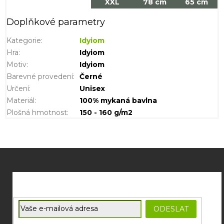
XXL
78 cm
65 cm
Doplňkové parametry
Kategorie
:
Idyiom
Hra
:
Idyiom
Motiv
:
Idyiom
Barevné provedení
:
Černé
Určení
:
Unisex
Materiál
:
100% mykaná bavlna
Plošná hmotnost
:
150 - 160 g/m2
Z
á
p
a
t
E-mail
ODESLAT
í