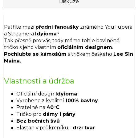
Diskuze
Patříte mezi
přední fanoušky
známého YouTubera
a Streamera
Idyioma
?
Tak přesně pro vás, tady máme tohle bavlněné
tričko s jeho vlastním
oficiálním designem
.
Pochlubte se kámošům
s tričkem českého
Lee Sin
Maina.
Vlastnosti a údržba
Oficiální design
Idyioma
Vyrobeno z kvalitní
100% bavlny
Pratelné na
40°C
Tričko pro
dámy i pány
Bez bočních švů
Elastan v průkrčníku -
drží tvar