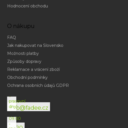
Hodnocení obchodu
O nákupu
FAQ
Jak nakupovat na Slovensko
Možnosti platby
Způsoby dopravy
Reklamace a vrácení zboží
Obchodní podmínky
(odpověď
do
Ochrana osobních údajů GDPR
24h
v
pracovní
dny)
info@fadee.cz
(Po-
Pá
09:00
-