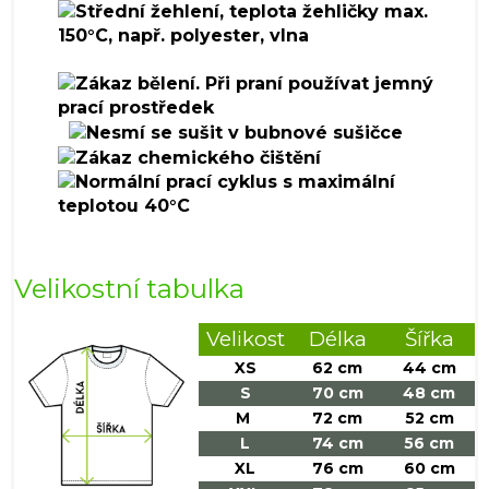
Velikostní tabulka
Velikost
Délka
Šířka
XS
62 cm
44 cm
S
70 cm
48 cm
M
72 cm
52 cm
L
74 cm
56 cm
XL
76 cm
60 cm