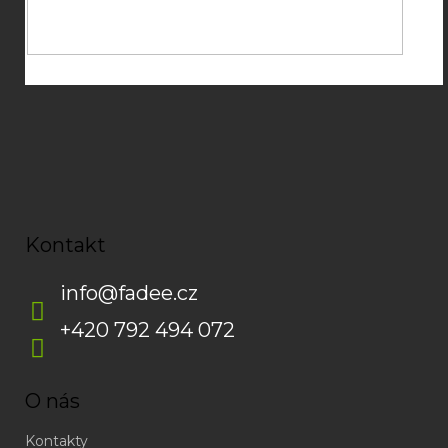
Souhlasím se
zpracováním osobních údajů
potřebných pro
zasílání newsletterů od společnosti FADEE
Kontakt
info
@
fadee.cz
+420 792 494 072
O nás
Kontakty