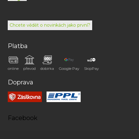
792
494
072
Chcete vědět o novinkách jako první?
Platba
online
převod
dobírka
Google Pay
SkipPay
Doprava
Facebook