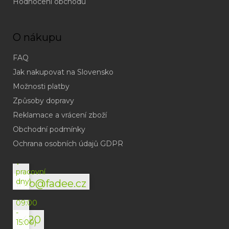
Hodnocení obchodu
O nákupu
FAQ
Jak nakupovat na Slovensko
Možnosti platby
Způsoby dopravy
Reklamace a vrácení zboží
Obchodní podmínky
(odpověď
do
Ochrana osobních údajů GDPR
24h
v
pracovní
dny)
info@fadee.cz
(Po-
Pá
09:00
-
+420
15:00)