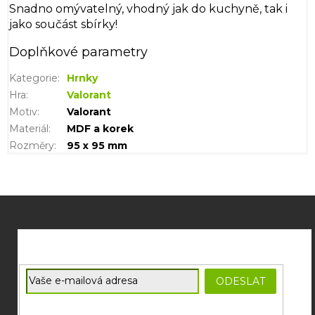
Snadno omývatelný, vhodný jak do kuchyně, tak i
jako součást sbírky!
Doplňkové parametry
Kategorie
:
Hrnky
Hra
:
Valorant
Motiv
:
Valorant
Materiál
:
MDF a korek
Rozměry
:
95 x 95 mm
Z
á
p
a
t
E-mail
ODESLAT
í
Souhlasím se
zpracováním osobních údajů
potřebných pro
zasílání newsletterů od společnosti FADEE