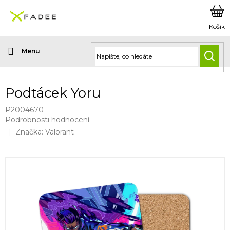
Přejít
na
obsah
HLED
Podtácek Yoru
P2004670
Průměrné
Podrobnosti hodnocení
hodnocení
Značka:
Valorant
produktu
je
0,0
z
5
hvězdiček.