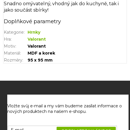
Snadno omývatelný, vhodný jak do kuchyně, tak i
jako součást sbírky!
Doplňkové parametry
Kategorie
:
Hrnky
Hra
:
Valorant
Motiv
:
Valorant
Materiál
:
MDF a korek
Rozměry
:
95 x 95 mm
Z
á
p
a
Vložte svůj e-mail a my vám budeme zasílat informace o
t
nových produktech na našem e-shopu.
í
E-mail