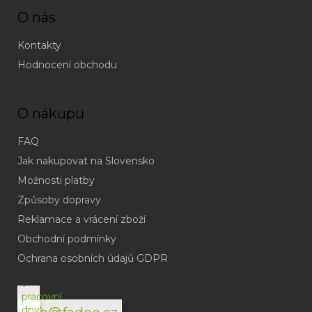
O nás
Kontakty
Hodnocení obchodu
O nákupu
FAQ
Jak nakupovat na Slovensko
Možnosti platby
Způsoby dopravy
Reklamace a vrácení zboží
Obchodní podmínky
(odpověď
do
Ochrana osobních údajů GDPR
24h
v
pracovní
dny)