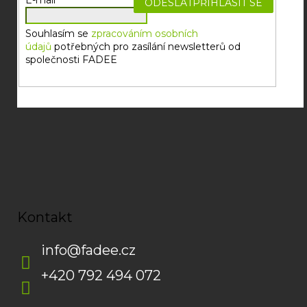
PŘIHLÁSIT SE
Souhlasím se
zpracováním osobních
údajů
potřebných pro zasílání newsletterů od
společnosti FADEE
Kontakt
info
@
fadee.cz
+420 792 494 072