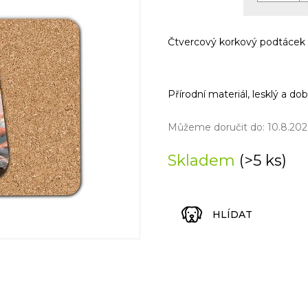
Měrná
cena:
Čtvercový korkový podtácek
Přírodní materiál, lesklý a d
Můžeme doručit do:
10.8.202
Skladem
(>5 ks)
HLÍDAT