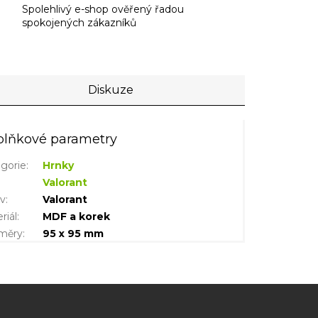
Spolehlivý e-shop ověřený řadou
spokojených zákazníků
Diskuze
lňkové parametry
gorie
:
Hrnky
Valorant
iv
:
Valorant
riál
:
MDF a korek
měry
:
95 x 95 mm