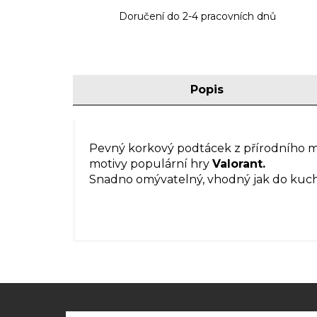
Doručení do 2-4 pracovních dnů
Popis
Pevný korkový podtácek z přírodního ma
motivy populární hry
Valorant.
Snadno omývatelný, vhodný jak do kuchyn
Z
á