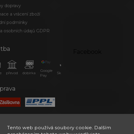
y dopravy
ace a vrácení zboží
ní podmínky
a osobních údajů GDPR
atba
Facebook
Google
e
převod
dobírka
SkipPay
Pay
prava
Tento web používá soubory cookie. Dalším