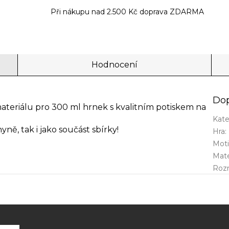
Při nákupu nad 2.500 Kč doprava ZDARMA
Hodnocení
Dop
teriálu pro 300 ml hrnek s kvalitním potiskem na
Kate
ě, tak i jako součást sbírky!
Hra
:
Mot
Mate
Roz