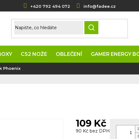
+420 792 494 072
info@fadee.cz
HLEDAT
BOXY
CS2 NOŽE
OBLEČENÍ
GAMER ENERGY B
k Phoenix
109 Kč
90 Kč bez DPH