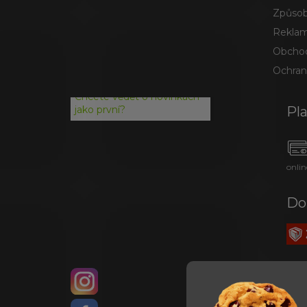
Způsob
Reklam
Obchod
Ochran
Chcete vědět o novinkách
Pl
jako první?
onlin
Do