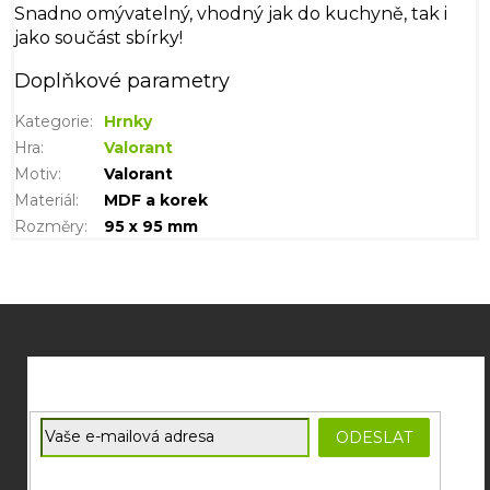
Snadno omývatelný, vhodný jak do kuchyně, tak i
jako součást sbírky!
Doplňkové parametry
Kategorie
:
Hrnky
Hra
:
Valorant
Motiv
:
Valorant
Materiál
:
MDF a korek
Rozměry
:
95 x 95 mm
Z
á
p
a
t
E-mail
ODESLAT
í
Souhlasím se
zpracováním osobních údajů
potřebných pro
zasílání newsletterů od společnosti FADEE