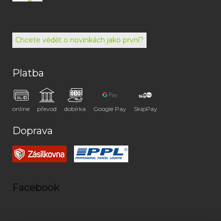
792
494
072
Chcete vědět o novinkách jako první?
Platba
online
převod
dobírka
Google Pay
SkipPay
Doprava
Facebook