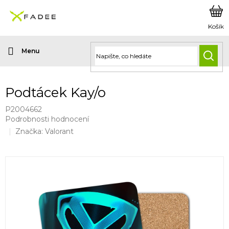
Přejít
na
obsah
HLED
Podtácek Kay/o
P2004662
Průměrné
Podrobnosti hodnocení
hodnocení
Značka:
Valorant
produktu
je
0,0
z
5
hvězdiček.