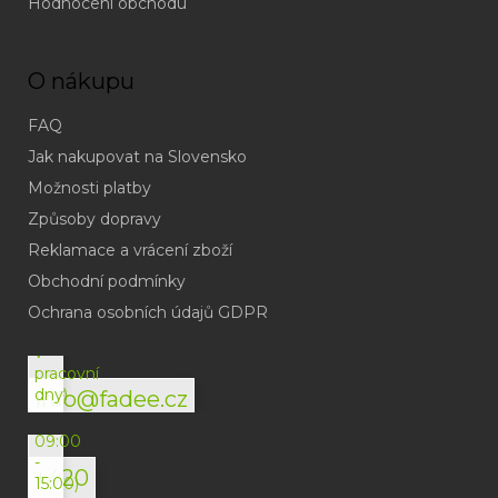
Hodnocení obchodu
O nákupu
FAQ
Jak nakupovat na Slovensko
Možnosti platby
Způsoby dopravy
Reklamace a vrácení zboží
Obchodní podmínky
(odpověď
do
Ochrana osobních údajů GDPR
24h
v
pracovní
dny)
info@fadee.cz
(Po-
Pá
09:00
-
+420
15:00)