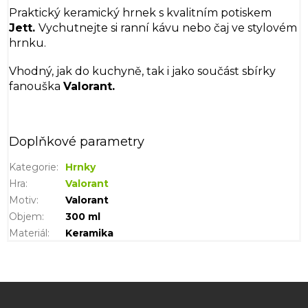
Praktický keramický hrnek s kvalitním potiskem
Jett.
Vychutnejte si ranní kávu nebo čaj ve stylovém
hrnku.
Vhodný, jak do kuchyně, tak i jako součást sbírky
fanouška
Valorant.
Doplňkové parametry
Kategorie
:
Hrnky
Hra
:
Valorant
Motiv
:
Valorant
Objem
:
300 ml
Materiál
:
Keramika
Z