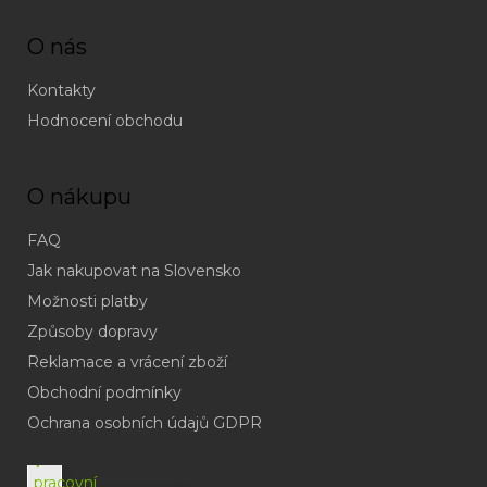
O nás
Kontakty
Hodnocení obchodu
O nákupu
FAQ
Jak nakupovat na Slovensko
Možnosti platby
Způsoby dopravy
Reklamace a vrácení zboží
Obchodní podmínky
(odpověď
do
Ochrana osobních údajů GDPR
24h
v
pracovní