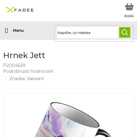
Přejít
na
obsah
HLED
Hrnek Jett
P2004639
Průměrné
Podrobnosti hodnocení
hodnocení
Značka:
Valorant
produktu
je
0,0
z
5
hvězdiček.