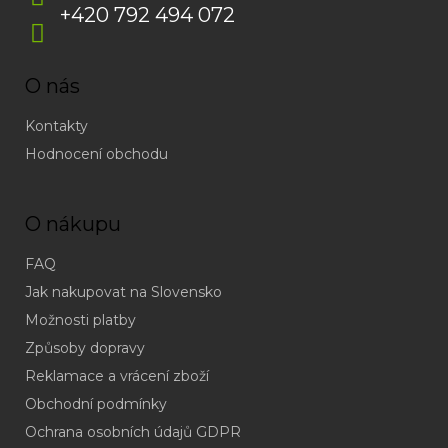
+420 792 494 072
O nás
Kontakty
Hodnocení obchodu
O nákupu
FAQ
Jak nakupovat na Slovensko
Možnosti platby
Způsoby dopravy
Reklamace a vrácení zboží
Obchodní podmínky
(odpověď
do
Ochrana osobních údajů GDPR