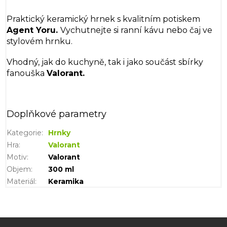
Praktický keramický hrnek s kvalitním potiskem
Agent Yoru.
Vychutnejte si ranní kávu nebo čaj ve
stylovém hrnku.
Vhodný, jak do kuchyně, tak i jako součást sbírky
fanouška
Valorant.
Doplňkové parametry
Kategorie
:
Hrnky
Hra
:
Valorant
Motiv
:
Valorant
Objem
:
300 ml
Materiál
:
Keramika