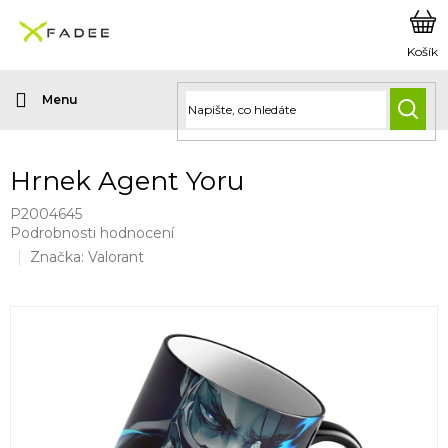
Přejít
na
obsah
HLED
Hrnek Agent Yoru
P2004645
Průměrné
Podrobnosti hodnocení
hodnocení
Značka:
Valorant
produktu
je
0,0
z
5
hvězdiček.