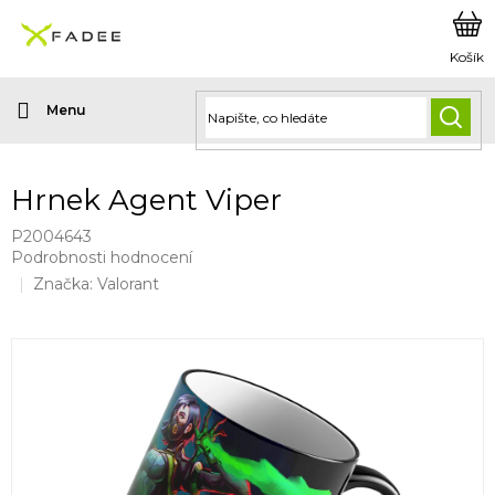
Přejít
na
obsah
HLED
Hrnek Agent Viper
P2004643
Průměrné
Podrobnosti hodnocení
hodnocení
Značka:
Valorant
produktu
je
0,0
z
5
hvězdiček.