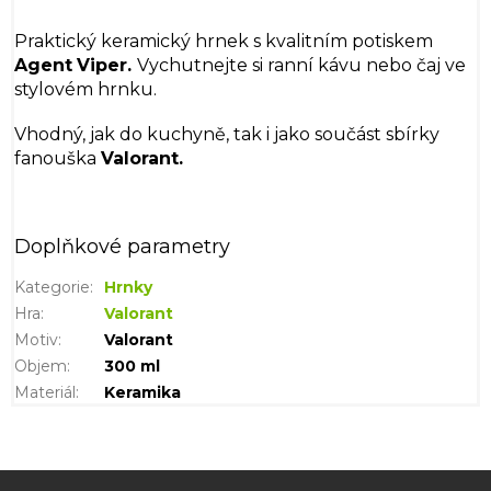
Praktický keramický hrnek s kvalitním potiskem
Agent
Viper.
Vychutnejte si ranní kávu nebo čaj ve
stylovém hrnku.
Vhodný, jak do kuchyně, tak i jako součást sbírky
fanouška
Valorant.
Doplňkové parametry
Kategorie
:
Hrnky
Hra
:
Valorant
Motiv
:
Valorant
Objem
:
300 ml
Materiál
:
Keramika