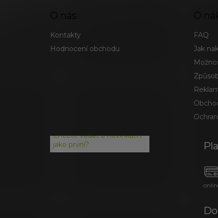
O nás
O ná
Kontakty
FAQ
Hodnocení obchodu
Jak na
Možnos
Způsob
Reklam
Obchod
Ochran
Chcete vědět o novinkách
Pl
jako první?
onlin
Do