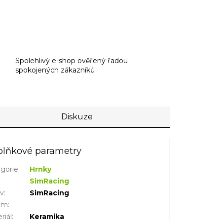
Spolehlivý e-shop ověřený řadou
spokojených zákazníků
Diskuze
lňkové parametry
gorie
:
Hrnky
SimRacing
iv
:
SimRacing
em
:
riál
:
Keramika