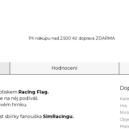
Při nákupu nad 2.500 Kč doprava ZDARMA
Hodnocení
Dop
potiskem
Racing Flag.
e na něj podíváš.
Kate
lovém hrnku.
Hra
:
Mot
ást sbírky fanouška
SimRacingu.
Obj
Mate