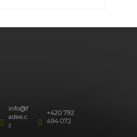
info
@
f
+420 792
adee.c
494 072
(Po-
z
Pá
09:00