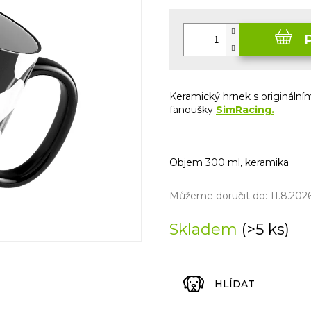
Měrná
cena:
Keramický hrnek s origináln
fanoušky
SimRacing.
Objem 300 ml, keramika
Můžeme doručit do:
11.8.202
Skladem
(>5 ks)
HLÍDAT