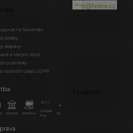
dny)
info@fadee.cz
kupu
kupovat na Slovensko
ti platby
y dopravy
ace a vrácení zboží
ní podmínky
a osobních údajů GDPR
atba
Facebook
Google
e
převod
dobírka
SkipPay
Pay
prava