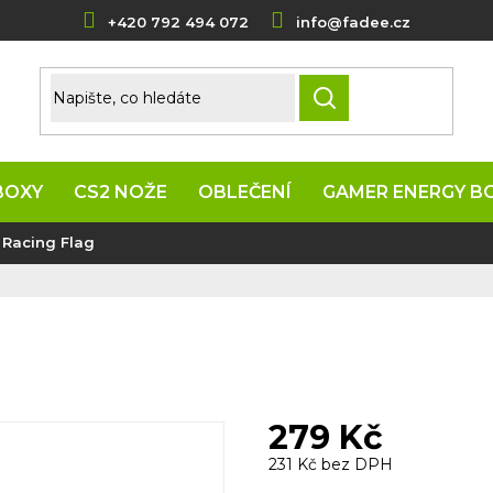
+420 792 494 072
info@fadee.cz
HLEDAT
BOXY
CS2 NOŽE
OBLEČENÍ
GAMER ENERGY B
 Racing Flag
279 Kč
231 Kč bez DPH