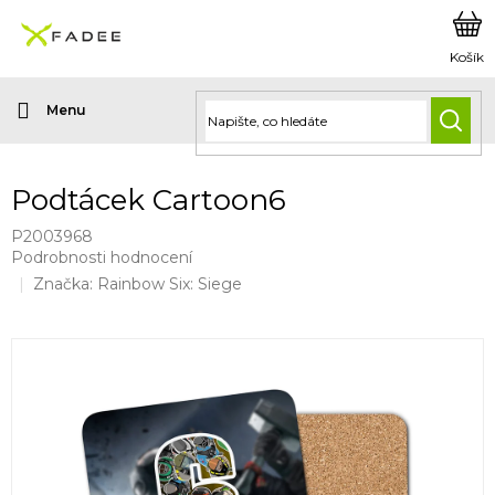
Přejít
na
obsah
HLED
Podtácek Cartoon6
P2003968
Průměrné
Podrobnosti hodnocení
hodnocení
Značka:
Rainbow Six: Siege
produktu
je
0,0
z
5
hvězdiček.