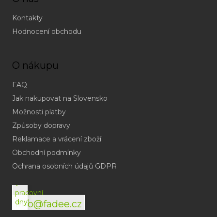
Kontakty
Hodnocení obchodu
O nákupu
FAQ
Jak nakupovat na Slovensko
Možnosti platby
Způsoby dopravy
Reklamace a vrácení zboží
Obchodní podmínky
(odpověď
do
Ochrana osobních údajů GDPR
24h
v
pracovní
dny)
info@fadee.cz
(Po-
Pá