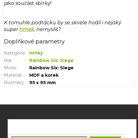
jako součást sbírky!
K tomuhle podtácku by se skvěle hodil i nějaký
super
hrnek,
nemyslíš?
Doplňkové parametry
Kategorie
:
Hrnky
Hra
:
Rainbow Six: Siege
Motiv
:
Rainbow Six: Siege
Materiál
:
MDF a korek
Rozměry
:
95 x 95 mm
Z
á
p
a