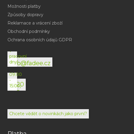
Možnosti platby
Způsoby dopravy
Reklamace a vrácení zboží
Obchodní podmínky
(odpověď
do
Ochrana osobních údajů GDPR
24h
v
pracovní
dny)
info@fadee.cz
(Po-
Pá
09:00
-
+420
15:00)
792
494
072
Chcete vědět o novinkách jako první?
Platba