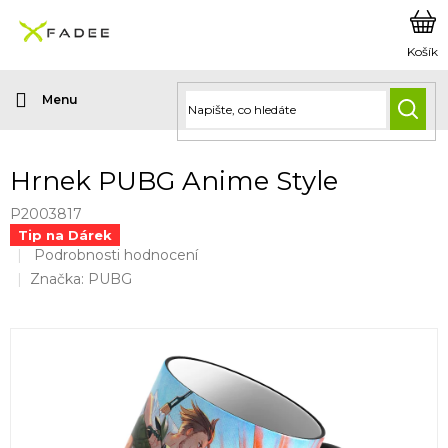
Přejít
na
obsah
HLED
Hrnek PUBG Anime Style
P2003817
Tip na Dárek
Průměrné
Podrobnosti hodnocení
hodnocení
Značka:
PUBG
produktu
je
0,0
z
5
hvězdiček.