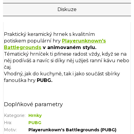
Diskuze
Praktický keramický hrnek s kvalitním
potiskem populární hry
Playerunknown's
Battlegrounds
v animovaném stylu.
Tématický hrníček ti přinese radost vždy, když se na
něj podíváš a navíc si díky něj užiješ ranní kávu nebo
čaj.
Vhodný, jak do kuchyně, tak i jako součást sbírky
fanouška hry
PUBG.
Doplňkové parametry
Kategorie
:
Hrnky
Hra
:
PUBG
Motiv
:
Playerunkown's Battlegrounds (PUBG)