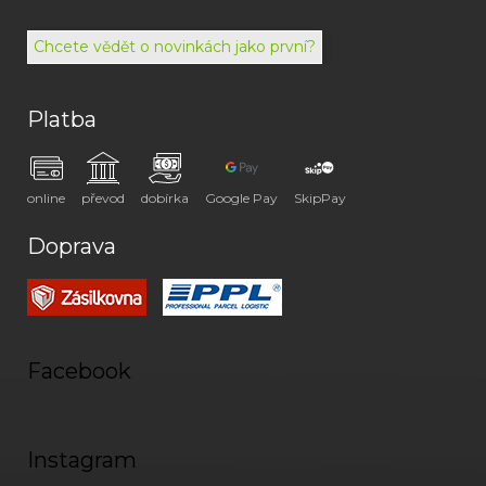
072
Chcete vědět o novinkách jako první?
Platba
online
převod
dobírka
Google Pay
SkipPay
Doprava
Facebook
Instagram