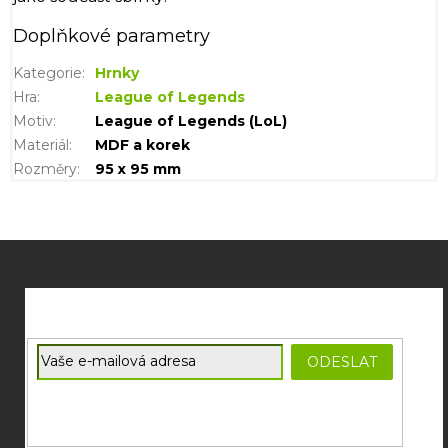
Doplňkové parametry
Kategorie
:
Hrnky
Hra
:
League of Legends
Motiv
:
League of Legends (LoL)
Materiál
:
MDF a korek
Rozměry
:
95 x 95 mm
Z
á
p
a
t
E-mail
ODESLAT
í
Souhlasím se
zpracováním osobních údajů
potřebných pro
zasílání newsletterů od společnosti FADEE