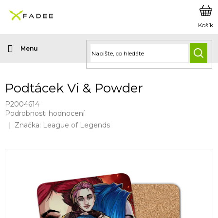
Přejít
na
obsah
HLED
Podtácek Vi & Powder
P2004614
Průměrné
Podrobnosti hodnocení
hodnocení
Značka:
League of Legends
produktu
je
0,0
z
5
hvězdiček.