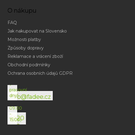
O nákupu
FAQ
Jak nakupovat na Slovensko
Možnosti platby
Způsoby dopravy
Reklamace a vrácení zboží
Obchodní podmínky
(odpověď
do
Ochrana osobních údajů GDPR
24h
v
pracovní
dny)
info@fadee.cz
(Po-
Pá
09:00
-
+420
15:00)
792
494