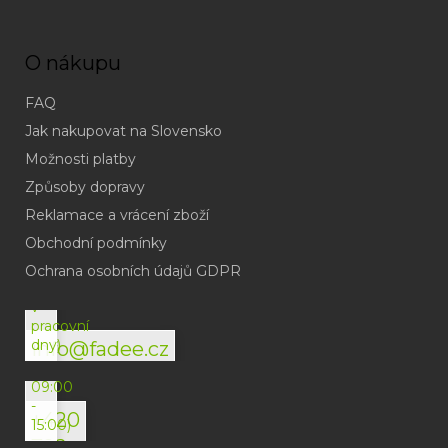
O nákupu
FAQ
Jak nakupovat na Slovensko
Možnosti platby
Způsoby dopravy
Reklamace a vrácení zboží
Obchodní podmínky
(odpověď
do
Ochrana osobních údajů GDPR
24h
v
pracovní
dny)
info@fadee.cz
(Po-
Pá
09:00
-
+420
15:00)
792