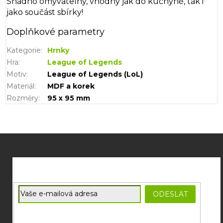
Snadno omývatelný, vhodný jak do kuchyně, tak i
jako součást sbírky!
Doplňkové parametry
Kategorie
:
Hrnky
Hra
:
League of Legends
Motiv
:
League of Legends (LoL)
Materiál
:
MDF a korek
Rozměry
:
95 x 95 mm
Z
á
p
a
t
E-mail
ODESLAT
í
Souhlasím se
zpracováním osobních údajů
potřebných pro
zasílání newsletterů od společnosti FADEE