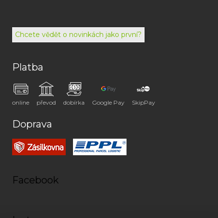
494
072
Chcete vědět o novinkách jako první?
Platba
online
převod
dobírka
Google Pay
SkipPay
Doprava
Facebook