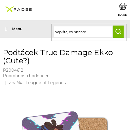
Přejít
na
obsah
HLED
Podtácek True Damage Ekko
(Cute?)
P2004612
Průměrné
Podrobnosti hodnocení
hodnocení
Značka:
League of Legends
produktu
je
0,0
z
5
hvězdiček.