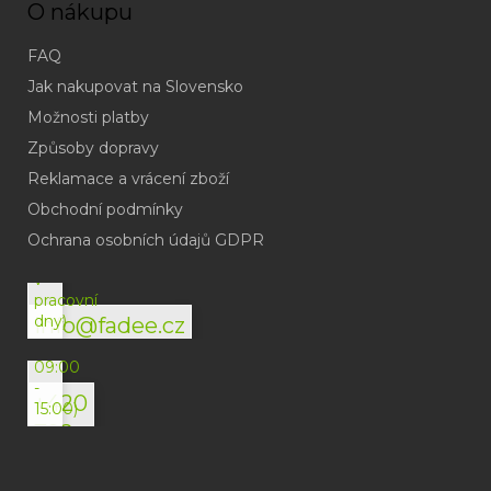
O nákupu
FAQ
Jak nakupovat na Slovensko
Možnosti platby
Způsoby dopravy
Reklamace a vrácení zboží
Obchodní podmínky
(odpověď
do
Ochrana osobních údajů GDPR
24h
v
pracovní
dny)
info@fadee.cz
(Po-
Pá
09:00
-
+420
15:00)
792
494