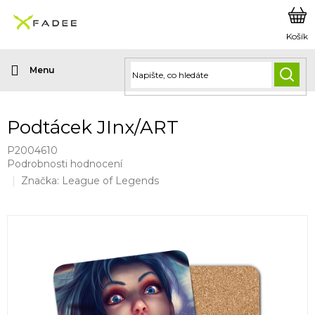
Přejít
na
obsah
HLED
Podtácek JInx/ART
P2004610
Průměrné
Podrobnosti hodnocení
hodnocení
Značka:
League of Legends
produktu
je
0,0
z
5
hvězdiček.