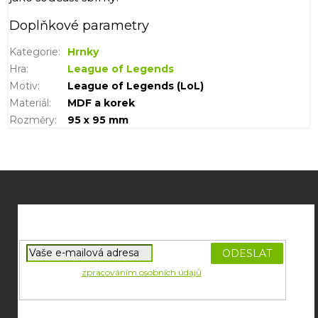
Doplňkové parametry
Kategorie
:
Hrnky
Hra
:
League of Legends
Motiv
:
League of Legends (LoL)
Materiál
:
MDF a korek
Rozměry
:
95 x 95 mm
Z
á
p
a
t
í
PŘIHLÁSIT
Souhlasím se
zpracováním osobních údajů
potřebných pro
SE
zasílání newsletterů od společnosti FADEE