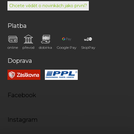
072
Chcete vědět o novinkách jako první?
Platba
online
převod
dobírka
Google Pay
SkipPay
Doprava
Facebook
Instagram