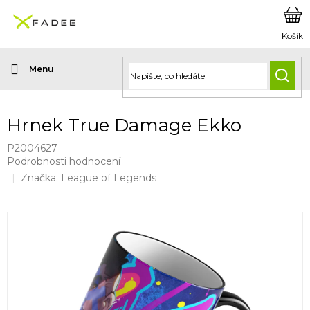
Přejít
na
obsah
HLED
Hrnek True Damage Ekko
P2004627
Průměrné
Podrobnosti hodnocení
hodnocení
Značka:
League of Legends
produktu
je
0,0
z
5
hvězdiček.