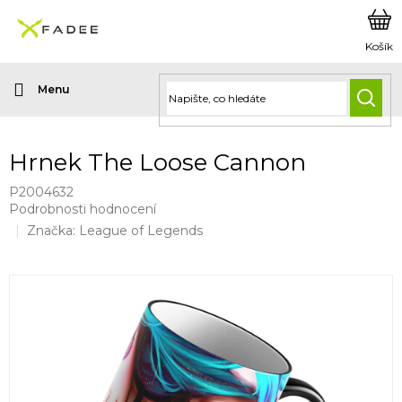
Přejít
na
obsah
HLED
Hrnek The Loose Cannon
P2004632
Průměrné
Podrobnosti hodnocení
hodnocení
Značka:
League of Legends
produktu
je
0,0
z
5
hvězdiček.