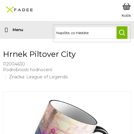
Přejít
na
obsah
HLED
Hrnek Piltover City
P2004630
Průměrné
Podrobnosti hodnocení
hodnocení
Značka:
League of Legends
produktu
je
0,0
z
5
hvězdiček.