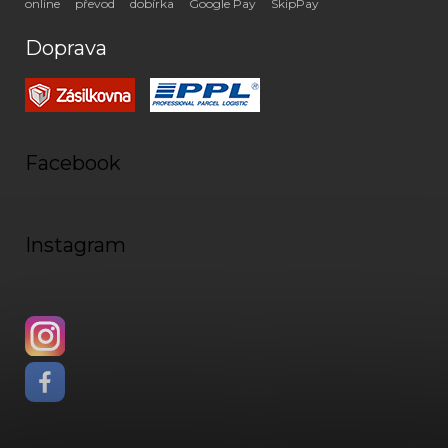
online
převod
dobírka
Google Pay
SkipPay
Doprava
Facebook
Instagram