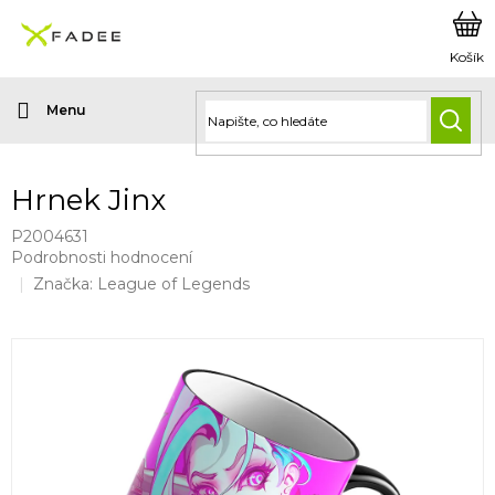
Přejít
na
obsah
HLED
Hrnek Jinx
P2004631
Průměrné
Podrobnosti hodnocení
hodnocení
Značka:
League of Legends
produktu
je
0,0
z
5
hvězdiček.