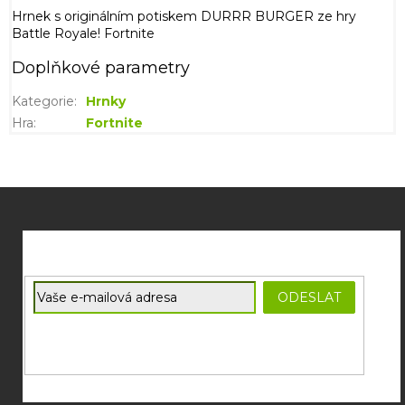
Hrnek s originálním potiskem DURRR BURGER ze hry
Battle Royale! Fortnite
Doplňkové parametry
Kategorie
:
Hrnky
Hra
:
Fortnite
Z
á
p
a
t
E-mail
ODESLAT
í
Souhlasím se
zpracováním osobních údajů
potřebných pro
zasílání newsletterů od společnosti FADEE