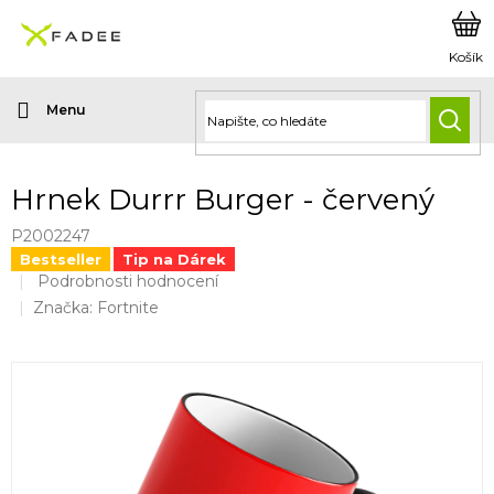
Přejít
na
obsah
HLED
Hrnek Durrr Burger - červený
P2002247
Bestseller
Tip na Dárek
Průměrné
Podrobnosti hodnocení
hodnocení
Značka:
Fortnite
produktu
je
0,0
z
5
hvězdiček.