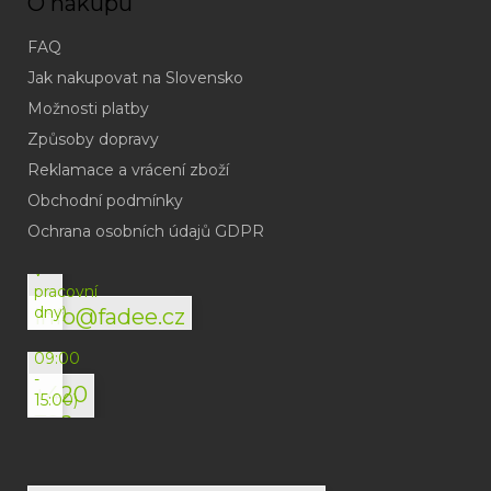
O nákupu
FAQ
Jak nakupovat na Slovensko
Možnosti platby
Způsoby dopravy
Reklamace a vrácení zboží
Obchodní podmínky
(odpověď
do
Ochrana osobních údajů GDPR
24h
v
pracovní
dny)
info@fadee.cz
(Po-
Pá
09:00
-
+420
15:00)
792
494
072