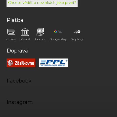
Chcete vědět o novinkách jako první?
Platba
online
převod
dobírka
Google Pay
SkipPay
Doprava
Facebook
Instagram