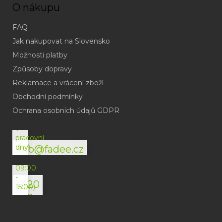
O nákupu
FAQ
Jak nakupovat na Slovensko
Možnosti platby
Způsoby dopravy
Reklamace a vrácení zboží
Obchodní podmínky
(odpověď
do
Ochrana osobních údajů GDPR
24h
v
pracovní
dny)
info@fadee.cz
(Po-
Pá
09:00
-
+420
15:00)
792
494