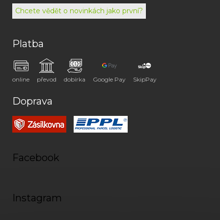
072
Chcete vědět o novinkách jako první?
Platba
online
převod
dobírka
Google Pay
SkipPay
Doprava
Facebook
Instagram