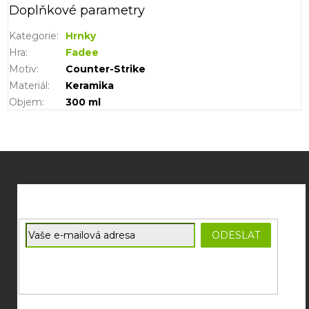
Doplňkové parametry
Kategorie
:
Hrnky
Hra
:
Fadee
Motiv
:
Counter-Strike
Materiál
:
Keramika
Objem
:
300 ml
Z
á
p
a
t
E-mail
ODESLAT
í
Souhlasím se
zpracováním osobních údajů
potřebných pro
zasílání newsletterů od společnosti FADEE