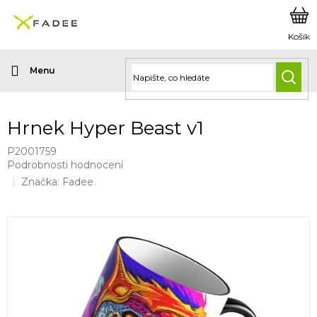
Přejít
na
obsah
HLED
Hrnek Hyper Beast v1
P2001759
Průměrné
Podrobnosti hodnocení
hodnocení
Značka:
Fadee
produktu
je
0,0
z
5
hvězdiček.