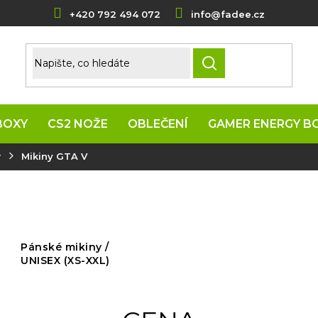
+420 792 494 072
info@fadee.cz
HLEDAT
BOXY
CS2 NOŽE
OBLEČENÍ
GAMER ENERGY B
y
Mikiny GTA V
Pánské mikiny /
UNISEX (XS-XXL)