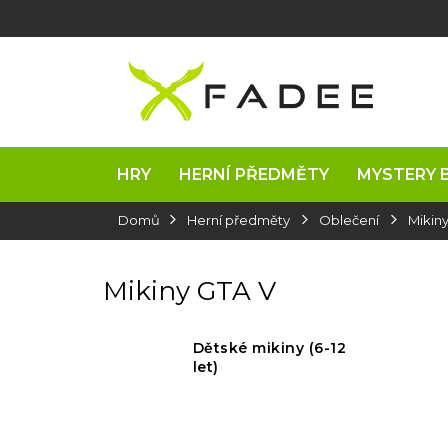
Přejít
na
obsah
HRY
HERNÍ PŘEDMĚTY
MYSTERY 
Domů
Herní předměty
Oblečení
Mikin
Mikiny GTA V
Dětské mikiny (6-12
let)