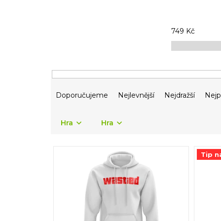
749
Kč
Ř
Doporučujeme
Nejlevnější
Nejdražší
Nejp
a
z
e
Hra
Hra
n
í
V
p
Tip n
ý
r
p
o
i
d
s
u
p
k
r