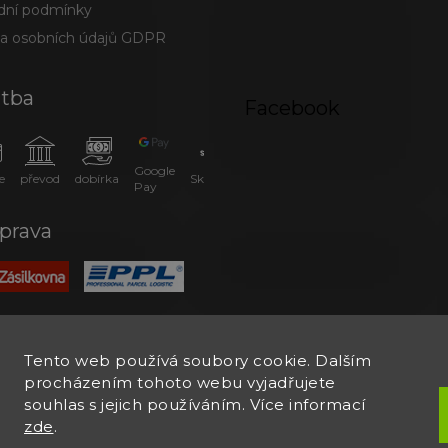
ní podmínky
a osobních údajů GDPR
atba
Facebook
Google
e
převod
dobírka
SkipPay
Pay
prava
Tento web používá soubory cookie. Dalším
procházením tohoto webu vyjadřujete
souhlas s jejich používáním. Více informací
zde
.