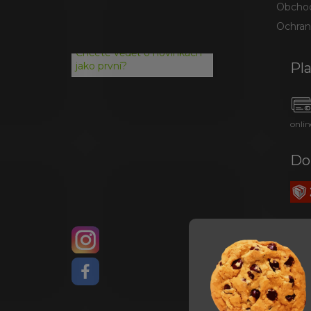
Obchod
Ochran
Chcete vědět o novinkách
Pl
jako první?
onlin
Do