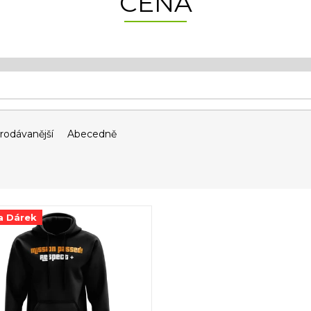
CENA
rodávanější
Abecedně
a Dárek