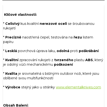
Klíčové vlastnosti:
*
Celistvý
kus kvalitní
nerezové
oceli
se šroubovanou
rukojetí
*
Precizně
naostřená čepel, testována na
řezu
listem
papíru
*
Lesklá
povrchová úprava laku,
odolná
proti
poškrábání
*
Kvalitní
zpracování rukojeti z
tvrzeného
plastu
ABS
, který
je odolný vůči mechanickému
poškození
*
Kvalita
je srovnatelná s běžnými outdoor noži, které jsou
oblíbené svou multifunkčností
*
Výrobce
stejný jako u stránky
www.elementalknives.com
Obsah Balení: