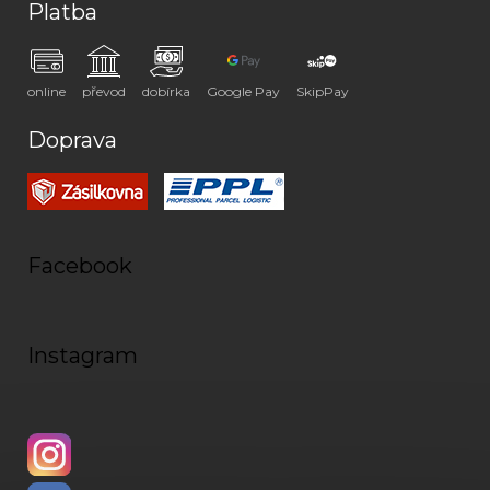
Platba
online
převod
dobírka
Google Pay
SkipPay
Doprava
Facebook
Instagram