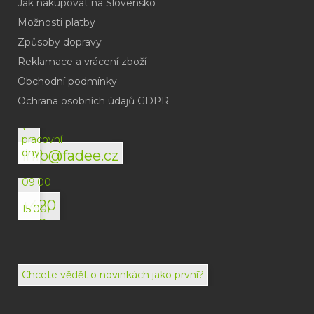
Jak nakupovat na Slovensko
Možnosti platby
Způsoby dopravy
Reklamace a vrácení zboží
Obchodní podmínky
(odpověď
do
Ochrana osobních údajů GDPR
24h
v
pracovní
dny)
info@fadee.cz
(Po-
Pá
09:00
-
+420
15:00)
792
494
072
Chcete vědět o novinkách jako první?