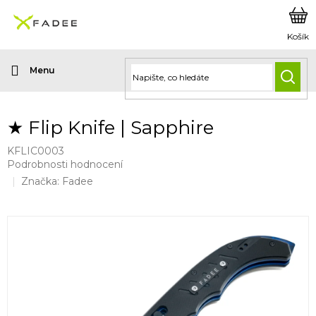
Přejít
na
obsah
HLED
★ Flip Knife | Sapphire
KFLIC0003
Průměrné
Podrobnosti hodnocení
hodnocení
Značka:
Fadee
produktu
je
0,0
z
5
hvězdiček.