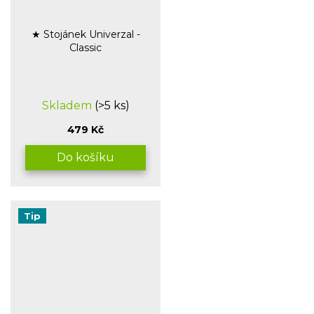
★ Stojánek Univerzal -
Classic
Průměrné
Skladem
(>5 ks)
hodnocení
produktu
479 Kč
je
5,0
Do košíku
z
5
hvězdiček.
Tip