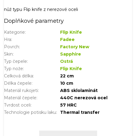
nůž typu Flip knife z nerezové oceli
Doplňkové parametry
Kategorie
:
Flip Knife
Hra
:
Fadee
Povrch
:
Factory New
Skin
:
Sapphire
Typ čepele
:
Ostrá
Typ nože
:
Flip Knife
Celková délka
:
22 cm
Délka čepele
:
10 cm
Materiál rukojeti
:
ABS sklolaminát
Materiál čepele
:
440C nerezová ocel
Tvrdost oceli
:
57 HRC
Technologie potisku laku
:
Thermal transfer