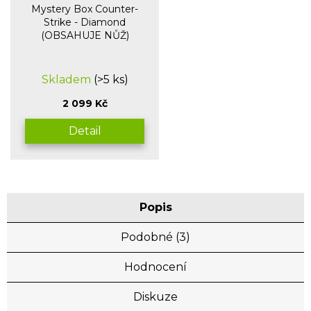
Mystery Box Counter-
Strike - Diamond
(OBSAHUJE NŮŽ)
Průměrné
Skladem
(>5 ks)
hodnocení
produktu
2 099 Kč
je
5,0
Detail
z
5
hvězdiček.
Popis
Podobné (3)
Hodnocení
Diskuze