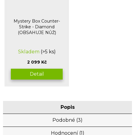
Mystery Box Counter-
Strike - Diamond
(OBSAHUJE NŮŽ)
Průměrné
Skladem
(>5 ks)
hodnocení
produktu
2 099 Kč
je
5,0
Detail
z
5
hvězdiček.
Popis
Podobné (3)
Hodnocení (1)