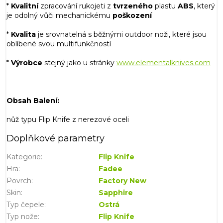
*
Kvalitní
zpracování rukojeti z
tvrzeného
plastu
ABS
, který
je odolný vůči mechanickému
poškození
*
Kvalita
je srovnatelná s běžnými outdoor noži, které jsou
oblíbené svou multifunkčností
*
Výrobce
stejný jako u stránky
www.elementalknives.com
Obsah Balení:
nůž typu Flip Knife z nerezové oceli
Doplňkové parametry
Kategorie
:
Flip Knife
Hra
:
Fadee
Povrch
:
Factory New
Skin
:
Sapphire
Typ čepele
:
Ostrá
Typ nože
:
Flip Knife