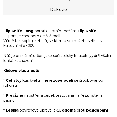
Diskuze
Flip Knife Long
oproti ostatním nožům
Flip Knife
disponuje mnohem delší čepelí.
Věrně tak kopíruje zbraň, se kterou se můžete setkat v
kultovní hře CS2.
Nůž je primárně určen jako sběratelský kousek (vydrží však i
lehké zacházení)!
Klíčové vlastnosti:
*
Celistvý
kus kvalitní
nerezové
oceli
se šroubovanou
rukojetí
*
Precizně
naostřená čepel, testována na
řezu
listem
papíru
*
Lesklá
povrchová úprava laku,
odolná
proti
poškrábání