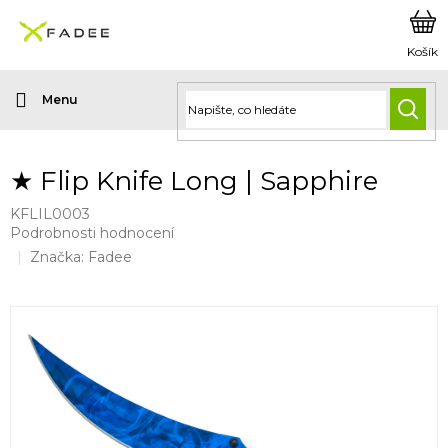
Přejít
na
obsah
HLED
★ Flip Knife Long | Sapphire
KFLIL0003
Průměrné
Podrobnosti hodnocení
hodnocení
Značka:
Fadee
produktu
je
5,0
z
5
hvězdiček.