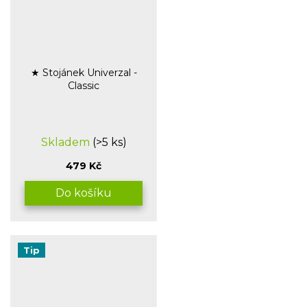
★ Stojánek Univerzal -
Classic
Průměrné
Skladem
(>5 ks)
hodnocení
produktu
479 Kč
je
5,0
Do košíku
z
5
hvězdiček.
Tip