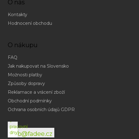
O nás
Kontakty
Hodnocení obchodu
O nákupu
FAQ
Jak nakupovat na Slovensko
Možnosti platby
Způsoby dopravy
Reklamace a vrácení zboží
Obchodní podmínky
(odpověď
do
Ochrana osobních údajů GDPR
24h
v
pracovní
dny)
info@fadee.cz
(Po-