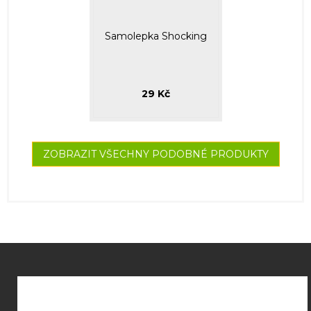
Samolepka Shocking
29 Kč
ZOBRAZIT VŠECHNY PODOBNÉ PRODUKTY
Z
á
p
a