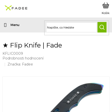
Přejít
na
obsah
HLED
★ Flip Knife | Fade
KFLIC0009
Průměrné
Podrobnosti hodnocení
hodnocení
Značka:
Fadee
produktu
je
0,0
z
5
hvězdiček.