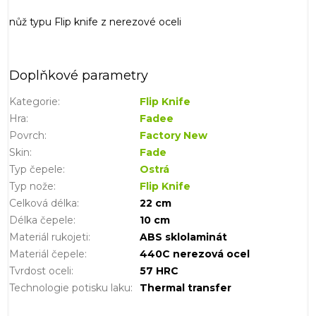
nůž typu Flip knife z nerezové oceli
Doplňkové parametry
Kategorie
:
Flip Knife
Hra
:
Fadee
Povrch
:
Factory New
Skin
:
Fade
Typ čepele
:
Ostrá
Typ nože
:
Flip Knife
Celková délka
:
22 cm
Délka čepele
:
10 cm
Materiál rukojeti
:
ABS sklolaminát
Materiál čepele
:
440C nerezová ocel
Tvrdost oceli
:
57 HRC
Technologie potisku laku
:
Thermal transfer