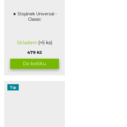
★ Stojánek Univerzal -
Classic
Průměrné
Skladem
(>5 ks)
hodnocení
produktu
479 Kč
je
5,0
Do košíku
z
5
hvězdiček.
Tip