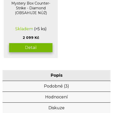
Mystery Box Counter-
Strike - Diamond
(OBSAHUJE NŮŽ)
Průměrné
Skladem
(>5 ks)
hodnocení
produktu
2 099 Kč
je
5,0
Detail
z
5
hvězdiček.
Popis
Podobné (3)
Hodnocení
Diskuze