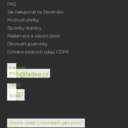
FAQ
Jak nakupovat na Slovensko
Možnosti platby
Způsoby dopravy
Reklamace a vrácení zboží
Obchodní podmínky
(odpověď
do
Ochrana osobních údajů GDPR
24h
v
pracovní
dny)
info@fadee.cz
(Po-
Pá
09:00
-
+420
15:00)
792
494
072
Chcete vědět o novinkách jako první?