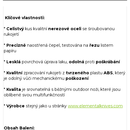
Klíčové vlastnosti:
*
Celistvý
kus kvalitní
nerezové
oceli
se šroubovanou
rukojetí
*
Precizně
naostřená čepel, testována na
řezu
listem
papíru
*
Lesklá
povrchová úprava laku,
odolná
proti
poškrábání
*
Kvalitní
zpracování rukojeti z
tvrzeného
plastu
ABS
, který
je odolný vůči mechanickému
poškození
*
Kvalita
je srovnatelná s běžnými outdoor noži, které jsou
oblíbené svou multifunkčností
*
Výrobce
stejný jako u stránky
www.elementalknives.com
Obsah Balení: