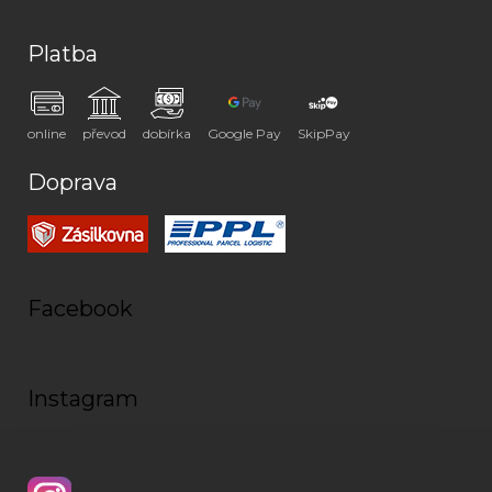
Platba
online
převod
dobírka
Google Pay
SkipPay
Doprava
Facebook
Instagram