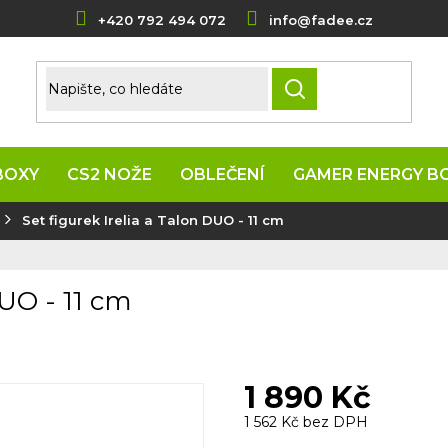
+420 792 494 072
info@fadee.cz
HLEDAT
BOXY
CS2 NOŽE
OBLEČENÍ
GAMER ENERGY B
Set figurek Irelia a Talon DUO - 11 cm
DUO - 11 cm
1 890 Kč
1 562 Kč bez DPH