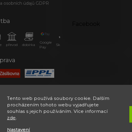
a osobních údajů GDPR
atba
Facebook
Google
e
převod
dobírka
SkipPay
Pay
prava
Tento web používá soubory cookie. Dalším
procházením tohoto webu vyjadřujete
souhlas s jejich používáním. Více informací
zde
.
Nastavení