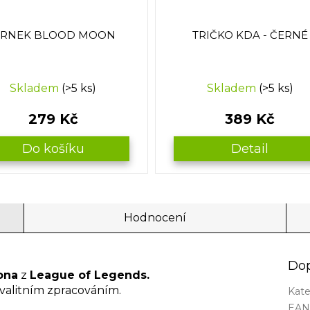
RNEK BLOOD MOON
TRIČKO KDA - ČERNÉ
Skladem
(>5 ks)
Skladem
(>5 ks)
279 Kč
389 Kč
Do košíku
Detail
Hodnocení
Dop
lona
z
League of Legends.
kvalitním zpracováním.
Kate
EA