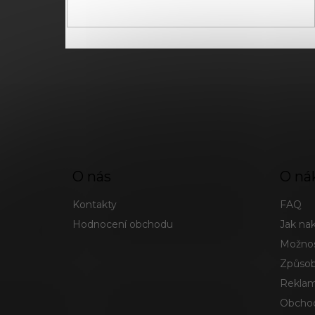
O nás
O ná
Kontakty
FAQ
Hodnocení obchodu
Jak na
Možnos
Způsob
Reklam
Obchod