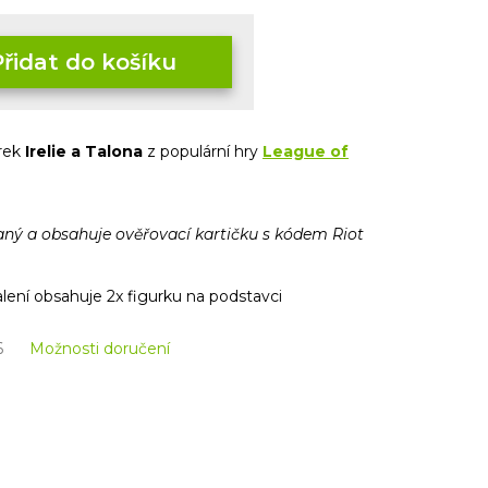
Přidat do košíku
urek
Irelie a Talona
z populární hry
League of
vaný a obsahuje ověřovací kartičku s kódem Riot
lení obsahuje 2x figurku na podstavci
6
Možnosti doručení