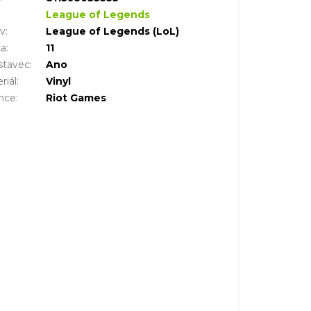
League of Legends
iv
:
League of Legends (LoL)
ka
:
11
stavec
:
Ano
riál
:
Vinyl
nce
:
Riot Games