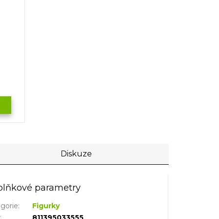
Diskuze
lňkové parametry
gorie
:
Figurky
N
:
811395033555