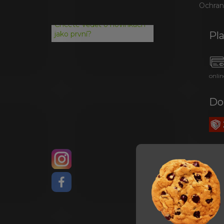
Ochran
Chcete vědět o novinkách
Pl
jako první?
onlin
Do