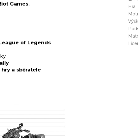
Riot Games.
Hra
:
Mot
Výš
Pod
Mate
League of Legends
Lice
čky
aily
hry a sběratele