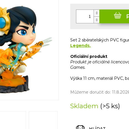
Měrná
cena:
Set 2 sběratelských PVC fig
Legends.
Oficiální produkt
Produkt je oficiálně licenco
Games.
Výška 11 cm, materiál PVC, ba
Můžeme doručit do:
11.8.202
Skladem
(>5 ks)
HLÍDAT