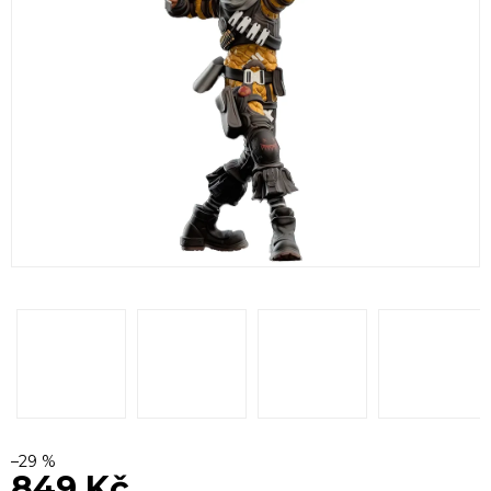
–29 %
849 Kč