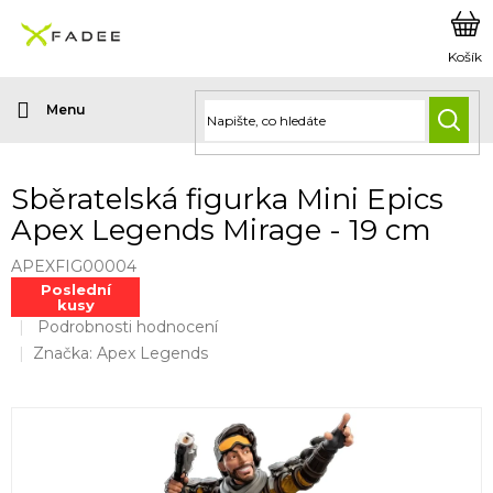
Přejít
na
obsah
HLED
Sběratelská figurka Mini Epics
Apex Legends Mirage - 19 cm
APEXFIG00004
Poslední
kusy
Průměrné
Podrobnosti hodnocení
hodnocení
Značka:
Apex Legends
produktu
je
0,0
z
5
hvězdiček.