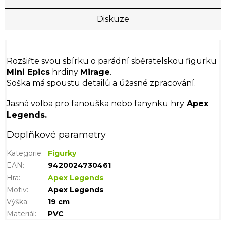
Diskuze
Rozšiřte svou sbírku o parádní sběratelskou figurku
Mini Epics
hrdiny
Mirage
.
Soška má spoustu detailů a úžasné zpracování.
Jasná volba pro fanouška nebo fanynku hry
Apex
Legends.
Doplňkové parametry
Kategorie
:
Figurky
EAN
:
9420024730461
Hra
:
Apex Legends
Motiv
:
Apex Legends
Výška
:
19 cm
Materiál
:
PVC