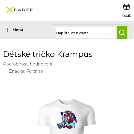
Přejít
na
obsah
HLED
Dětské tričko Krampus
Průměrné
Podrobnosti hodnocení
hodnocení
Značka:
Fortnite
produktu
je
0,0
z
5
hvězdiček.