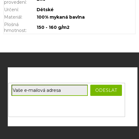
provedení
:
Určení
:
Dětské
Materiál
:
100% mykaná bavlna
Plošná
150 - 160 g/m2
hmotnost
:
Z
á
p
a
t
E-mail
ODESLAT
í
Souhlasím se
zpracováním osobních údajů
potřebných pro
zasílání newsletterů od společnosti FADEE