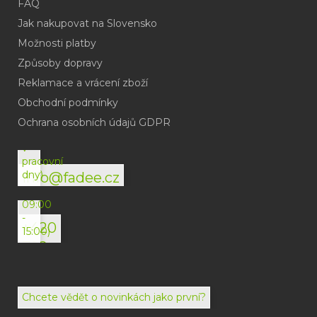
FAQ
Jak nakupovat na Slovensko
Možnosti platby
Způsoby dopravy
Reklamace a vrácení zboží
Obchodní podmínky
(odpověď
do
Ochrana osobních údajů GDPR
24h
v
pracovní
dny)
info@fadee.cz
(Po-
Pá
09:00
-
+420
15:00)
792
494
072
Chcete vědět o novinkách jako první?