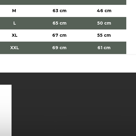
M
63 cm
46 cm
L
65 cm
50 cm
XL
67 cm
55 cm
XXL
69 cm
61 cm