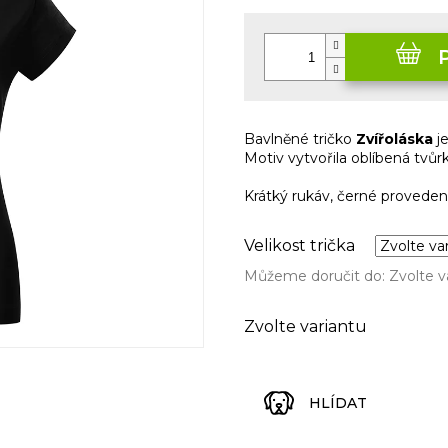
Měrná
cena:
Bavlněné tričko
Zvířoláska
je
Motiv vytvořila oblíbená tvů
Krátký rukáv, černé proveden
Velikost trička
Můžeme doručit do:
Zvolte v
Zvolte variantu
HLÍDAT