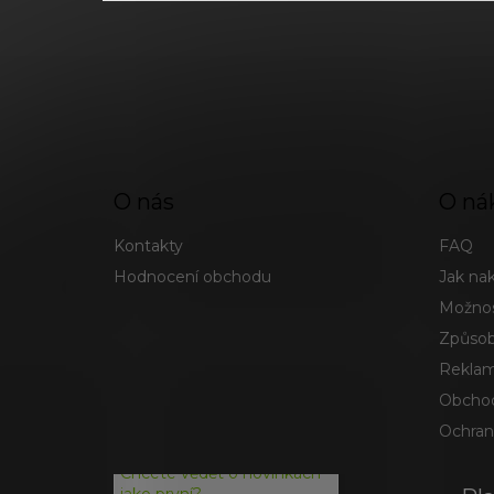
O nás
O ná
Kontakty
FAQ
Hodnocení obchodu
Jak na
Možnos
Způsob
Reklam
Obchod
Ochran
Chcete vědět o novinkách