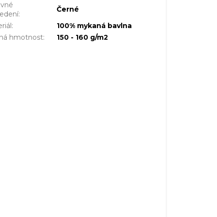
evné
Černé
edení
:
riál
:
100% mykaná bavlna
šná hmotnost
:
150 - 160 g/m2