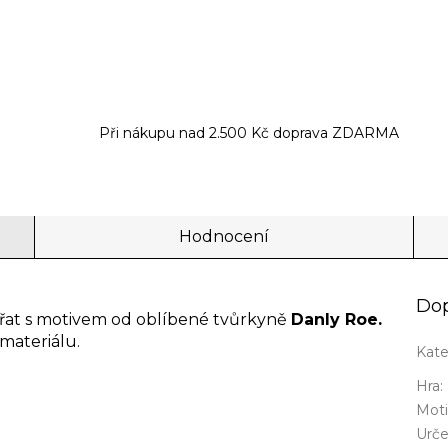
Při nákupu nad 2.500 Kč doprava ZDARMA
Hodnocení
Dop
vířat s motivem od oblíbené tvůrkyně
Danly Roe.
 materiálu.
Kate
Hra
:
Mot
Urče