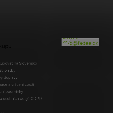
(odpověď
do
24h
v
pracovní
dny)
info@fadee.cz
kupu
kupovat na Slovensko
ti platby
y dopravy
ace a vrácení zboží
ní podmínky
a osobních údajů GDPR