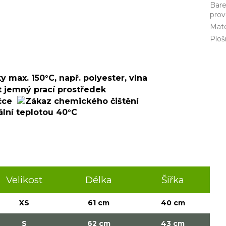
Bar
prov
Mate
Plo
Velikost
Délka
Šířka
XS
61 cm
40 cm
S
62 cm
43 cm