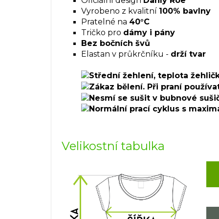
Oficiální design
Danly Roe
Vyrobeno z kvalitní
100% bavlny
Pratelné na
40°C
Tričko pro
dámy i pány
Bez bočních švů
Elastan v průkrčníku -
drží tvar
Velikostní tabulka