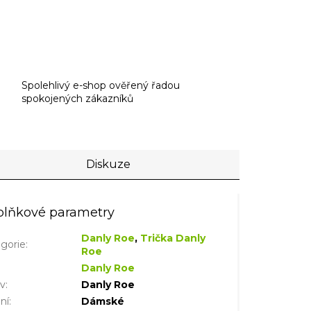
Spolehlivý e-shop ověřený řadou
spokojených zákazníků
Diskuze
lňkové parametry
Danly Roe
,
Trička Danly
gorie
:
Roe
Danly Roe
iv
:
Danly Roe
ní
:
Dámské