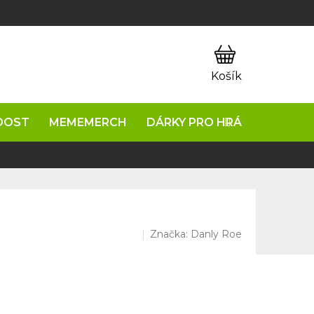
OOST
MEMEMERCH
DÁRKY PRO HRÁČE
NAPIŠ
Značka:
Danly Roe