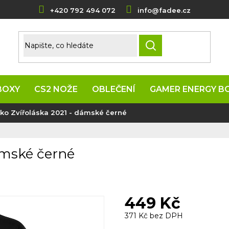
+420 792 494 072
info@fadee.cz
HLEDAT
BOXY
CS2 NOŽE
OBLEČENÍ
GAMER ENERGY B
čko Zvířoláska 2021 - dámské černé
dámské černé
449 Kč
371 Kč bez DPH