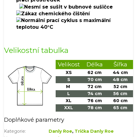
Velikostní tabulka
Velikost
Délka
Šířka
XS
62 cm
44 cm
S
70 cm
48 cm
M
72 cm
52 cm
L
74 cm
56 cm
XL
76 cm
60 cm
XXL
78 cm
65 cm
Doplňkové parametry
Kategorie
:
Danly Roe
,
Trička Danly Roe