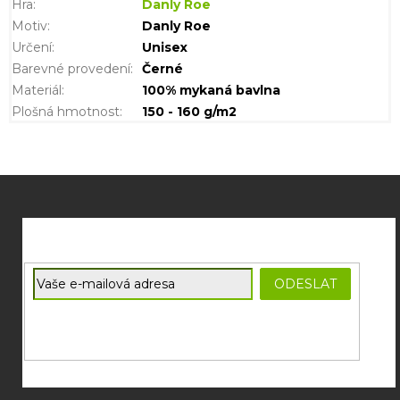
Hra
:
Danly Roe
Motiv
:
Danly Roe
Určení
:
Unisex
Barevné provedení
:
Černé
Materiál
:
100% mykaná bavlna
Plošná hmotnost
:
150 - 160 g/m2
Z
á
p
a
t
E-mail
ODESLAT
í
Souhlasím se
zpracováním osobních údajů
potřebných pro
zasílání newsletterů od společnosti FADEE