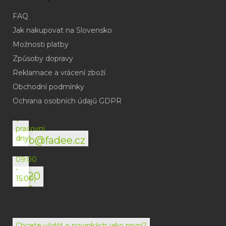
FAQ
Jak nakupovat na Slovensko
Možnosti platby
Způsoby dopravy
Reklamace a vrácení zboží
Obchodní podmínky
(odpověď
do
Ochrana osobních údajů GDPR
24h
v
pracovní
dny)
info@fadee.cz
(Po-
Pá
09:00
-
+420
15:00)
792
494
072
Chcete vědět o novinkách jako první?