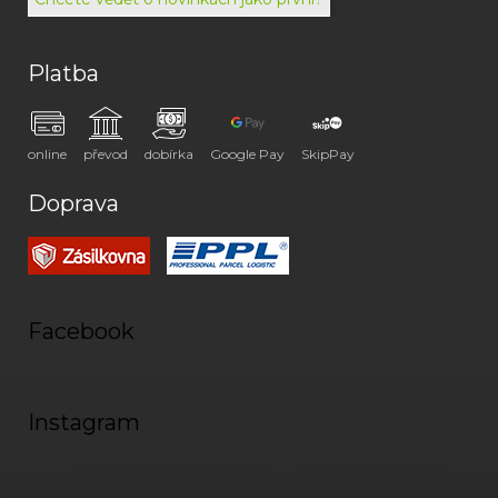
Platba
online
převod
dobírka
Google Pay
SkipPay
Doprava
Facebook
Instagram