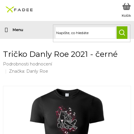
Přejít
na
obsah
HLED
Tričko Danly Roe 2021 - černé
Průměrné
Podrobnosti hodnocení
hodnocení
Značka:
Danly Roe
produktu
je
0,0
z
5
hvězdiček.