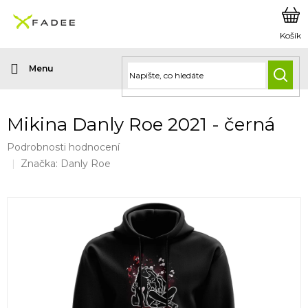
Přejít
na
obsah
HLED
Mikina Danly Roe 2021 - černá
Průměrné
Podrobnosti hodnocení
hodnocení
Značka:
Danly Roe
produktu
je
0,0
z
5
hvězdiček.