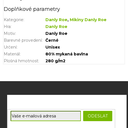
Doplňkové parametry
Kategorie
:
Danly Roe
,
Mikiny Danly Roe
Hra
:
Danly Roe
Motiv
:
Danly Roe
Barevné provedení
:
Černé
Určení
:
Unisex
Materiál
:
80% mykaná bavlna
Plošná hmotnost
:
280 g/m2
Z
á
p
a
t
E-mail
ODESLAT
í
Souhlasím se
zpracováním osobních údajů
potřebných pro