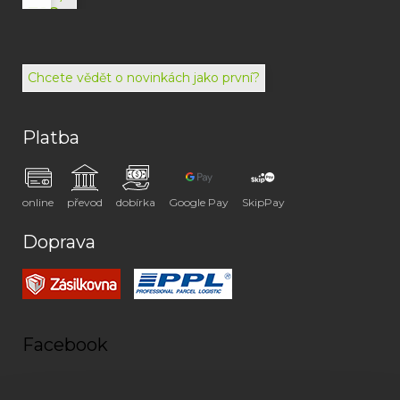
792
494
072
Chcete vědět o novinkách jako první?
Platba
online
převod
dobírka
Google Pay
SkipPay
Doprava
Facebook