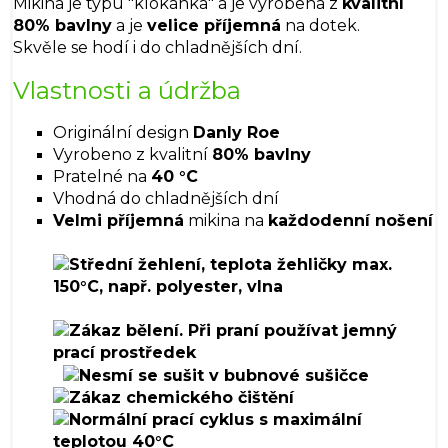
Mikina je typu "klokánka" a je vyrobena z
kvalitní
80% bavlny
a je
velice příjemná
na dotek.
Skvěle se hodí i do chladnějších dní.
Vlastnosti a údržba
Originální design
Danly Roe
Vyrobeno z kvalitní
80% bavlny
Pratelné na
40 °C
Vhodná do chladnějších dní
Velmi příjemná
mikina na
každodenní nošení