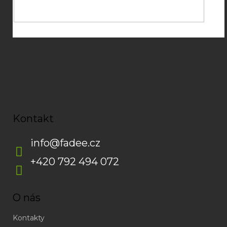
zasílání newsletterů od společnosti FADEE
Kontakt
info
@
fadee.cz
+420 792 494 072
O nás
Kontakty