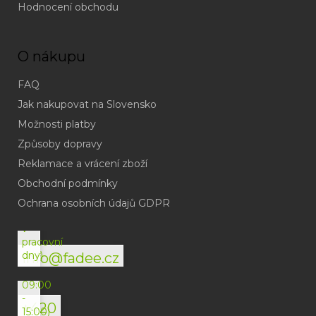
Hodnocení obchodu
O nákupu
FAQ
Jak nakupovat na Slovensko
Možnosti platby
Způsoby dopravy
Reklamace a vrácení zboží
Obchodní podmínky
(odpověď
do
Ochrana osobních údajů GDPR
24h
v
pracovní
dny)
info@fadee.cz
(Po-
Pá
09:00
-
+420
15:00)