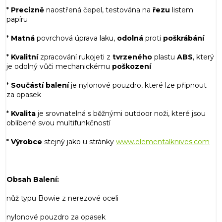
*
Precizně
naostřená čepel, testována na
řezu
listem
papíru
*
Matná
povrchová úprava laku,
odolná
proti
poškrábání
*
Kvalitní
zpracování rukojeti z
tvrzeného
plastu
ABS
, který
je odolný vůči mechanickému
poškození
*
Součástí balení
je nylonové pouzdro, které lze připnout
za opasek
*
Kvalita
je srovnatelná s běžnými outdoor noži, které jsou
oblíbené svou multifunkčností
*
Výrobce
stejný jako u stránky
www.elementalknives.com
Obsah Balení:
nůž typu Bowie z nerezové oceli
nylonové pouzdro za opasek