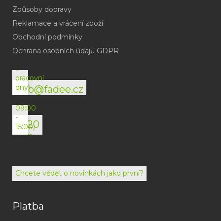
Způsoby dopravy
Reklamace a vrácení zboží
Obchodní podmínky
(odpověď
do
Ochrana osobních údajů GDPR
24h
v
pracovní
dny)
info@fadee.cz
(Po-
Pá
09:00
-
+420
15:00)
792
494
072
Chcete vědět o novinkách jako první?
Platba