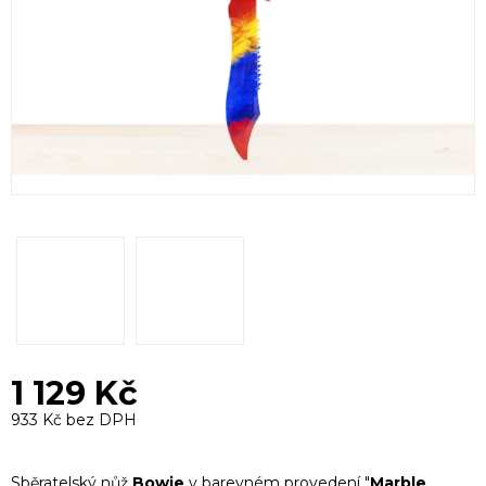
1 129 Kč
933 Kč bez DPH
Měrná
cena:
Sběratelský nůž
Bowie
v barevném provedení "
Marble