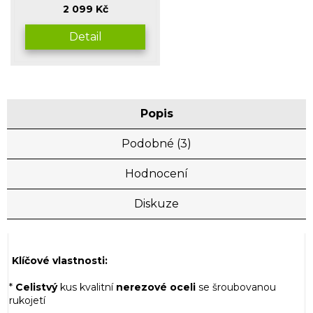
produktu
2 099 Kč
je
5,0
Detail
z
5
hvězdiček.
Popis
Podobné (3)
Hodnocení
Diskuze
Klíčové vlastnosti:
*
Celistvý
kus kvalitní
nerezové
oceli
se šroubovanou
rukojetí