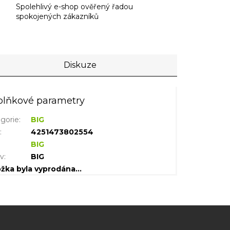
Spolehlivý e-shop ověřený řadou
spokojených zákazníků
Diskuze
lňkové parametry
gorie
:
BIG
N
:
4251473802554
BIG
iv
:
BIG
ožka byla vyprodána…