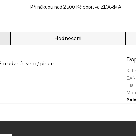
Při nákupu nad 2.500 Kč doprava ZDARMA
Hodnocení
Dop
kým odznáčkem / pinem.
Kate
EA
Hra
:
Mot
Pol