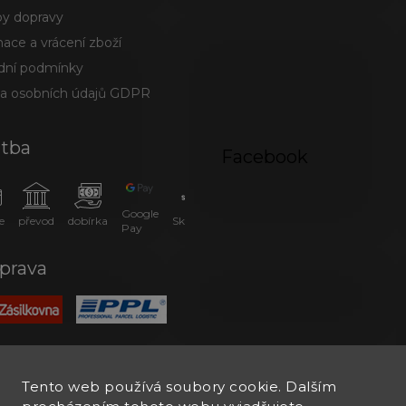
y dopravy
ace a vrácení zboží
ní podmínky
a osobních údajů GDPR
atba
Facebook
Google
e
převod
dobírka
SkipPay
Pay
prava
Tento web používá soubory cookie. Dalším