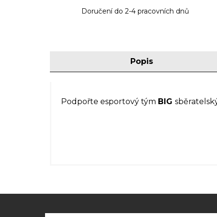
Doručení do 2-4 pracovních dnů
Popis
Podpořte esportový tým
BIG
sběratels
Z
á