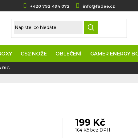
+420 792 494 072
info@fadee.cz
HLEDAT
BOXY
CS2 NOŽE
OBLEČENÍ
GAMER ENERGY B
n BIG
199 Kč
164 Kč bez DPH