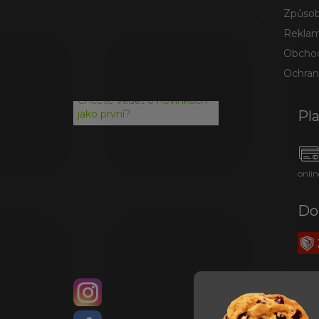
Způsob
Reklam
Obchod
Ochran
Chcete vědět o novinkách
Pl
jako první?
onlin
Do