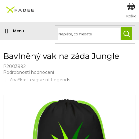
Přejít
na
obsah
HLED
Bavlněný vak na záda Jungle
P2003992
Průměrné
Podrobnosti hodnocení
hodnocení
Značka:
League of Legends
produktu
je
0,0
z
5
hvězdiček.