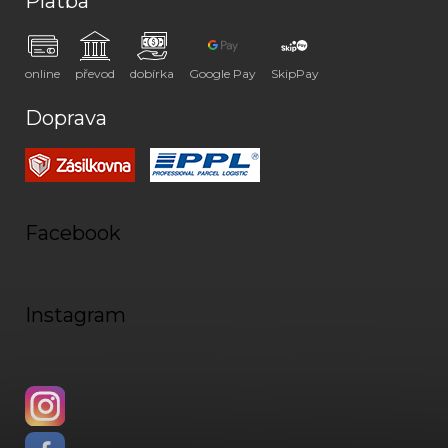
Platba
online
převod
dobírka
Google Pay
SkipPay
Doprava
Facebook
Instagram