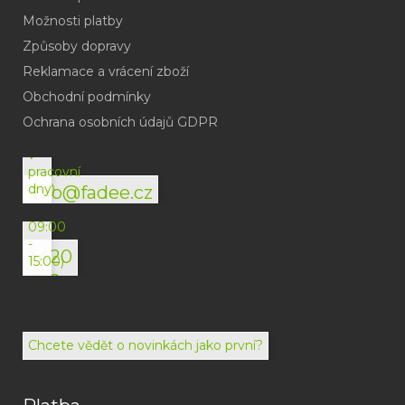
Možnosti platby
Způsoby dopravy
Reklamace a vrácení zboží
Obchodní podmínky
(odpověď
do
Ochrana osobních údajů GDPR
24h
v
pracovní
dny)
info@fadee.cz
(Po-
Pá
09:00
-
+420
15:00)
792
494
072
Chcete vědět o novinkách jako první?