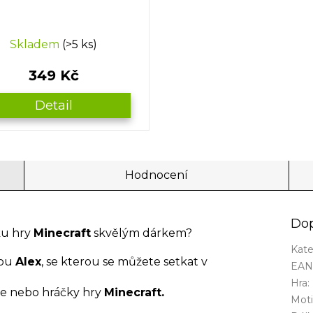
Skladem
(>5 ks)
349 Kč
Detail
Hodnocení
Dop
ku hry
Minecraft
skvělým dárkem?
Kate
kou
Alex
, se kterou se můžete setkat v
EA
Hra
:
če nebo hráčky hry
Minecraft.
Mot