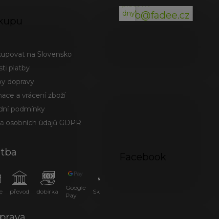
pracovní
dny)
info@fadee.cz
kupu
kupovat na Slovensko
ti platby
y dopravy
ace a vrácení zboží
ní podmínky
a osobních údajů GDPR
atba
Facebook
Google
e
převod
dobírka
SkipPay
Pay
prava