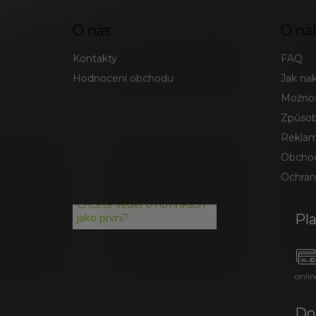
O nás
O ná
Kontakty
FAQ
Hodnocení obchodu
Jak na
Možnos
Způsob
Reklam
Obchod
Ochran
Chcete vědět o novinkách
Pl
jako první?
onlin
Do