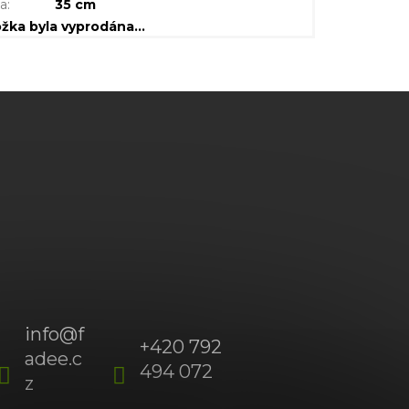
ka
:
35 cm
ožka byla vyprodána…
info
@
f
+420 792
adee.c
494 072
(Po-
z
Pá
09:00