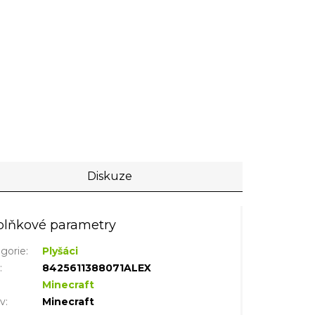
Diskuze
lňkové parametry
gorie
:
Plyšáci
N
:
8425611388071ALEX
Minecraft
iv
:
Minecraft