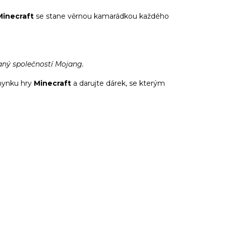
Minecraft
se stane věrnou kamarádkou každého
vaný společností Mojang.
nynku hry
Minecraft
a darujte dárek, se kterým