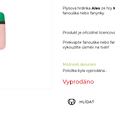
Měrná
cena:
Plyšová hrdinka
Alex
ze hry
fanouška nebo fanynky.
Produkt je oficiálně licenco
Překvapte fanouška nebo fa
vykouzlíte úsměv na tváři!
Možnosti doručení
Položka byla vyprodána…
Vyprodáno
HLÍDAT