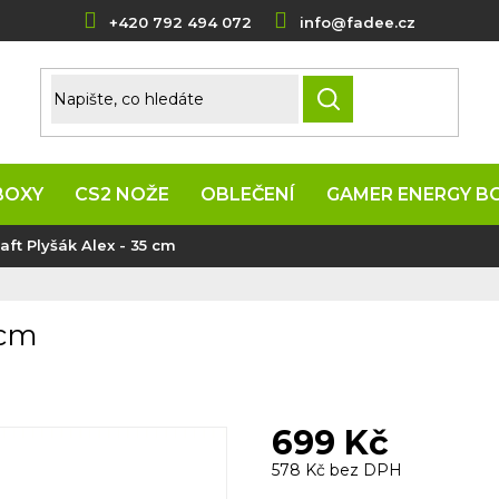
+420 792 494 072
info@fadee.cz
HLEDAT
BOXY
CS2 NOŽE
OBLEČENÍ
GAMER ENERGY B
aft Plyšák Alex - 35 cm
 cm
699 Kč
578 Kč bez DPH