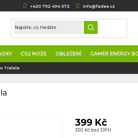
+420 792 494 072
info@fadee.cz
HLEDAT
BOXY
CS2 NOŽE
OBLEČENÍ
GAMER ENERGY B
o Tralala
la
399 Kč
330 Kč bez DPH