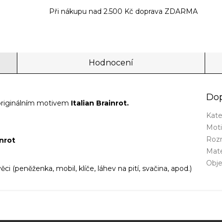
Při nákupu nad 2.500 Kč doprava ZDARMA
Hodnocení
Dop
originálním motivem
Italian Brainrot.
Kate
Mot
Roz
inrot
Mate
Obj
ci (peněženka, mobil, klíče, láhev na pití, svačina, apod.)