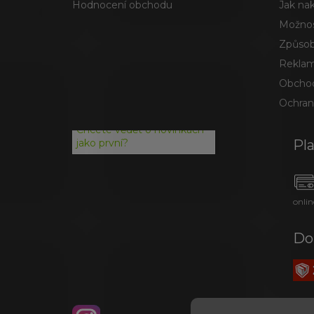
Hodnocení obchodu
Jak na
Možnos
Způsob
Reklam
Obchod
Ochran
Chcete vědět o novinkách
Pl
jako první?
onlin
Do