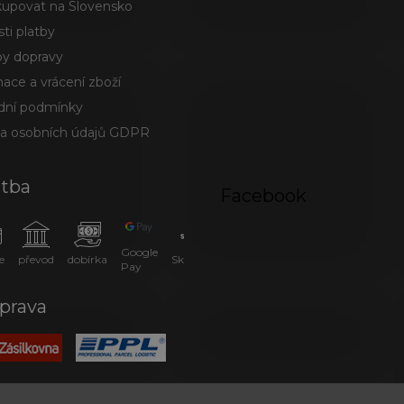
kupovat na Slovensko
ti platby
y dopravy
ace a vrácení zboží
ní podmínky
a osobních údajů GDPR
atba
Facebook
Google
e
převod
dobírka
SkipPay
Pay
prava