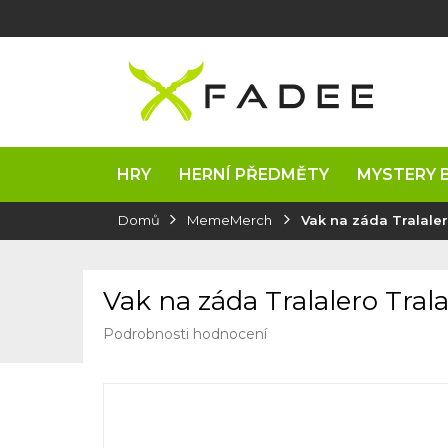
Přejít
na
obsah
HRY
HERNÍ PŘEDMĚTY
MYSTERY 
Domů
MemeMerch
Vak na záda Tralaler
Vak na záda Tralalero Trala
Průměrné
Podrobnosti hodnocení
hodnocení
produktu
je
0,0
z