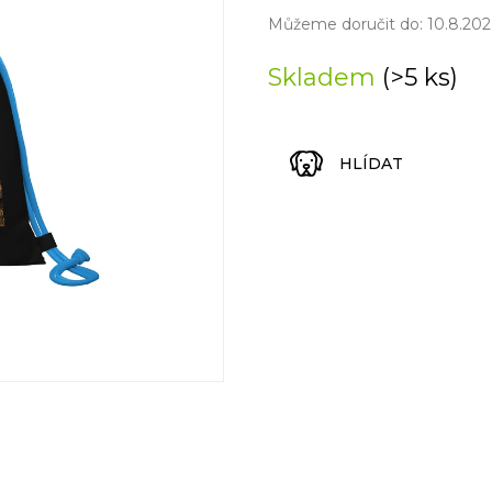
Měrná
cena:
Můžeme doručit do:
10.8.202
Skladem
(>5 ks)
HLÍDAT