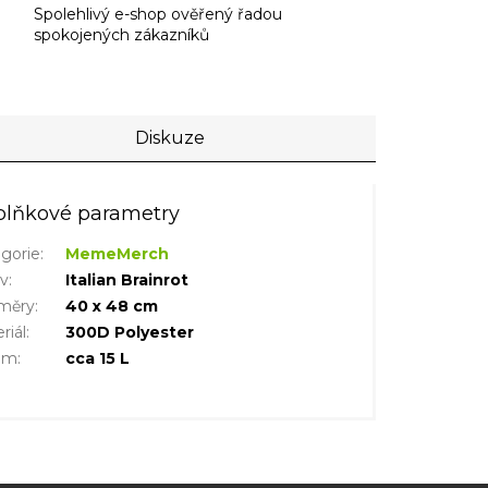
Spolehlivý e-shop ověřený řadou
spokojených zákazníků
Diskuze
lňkové parametry
gorie
:
MemeMerch
iv
:
Italian Brainrot
měry
:
40 x 48 cm
riál
:
300D Polyester
em
:
cca 15 L