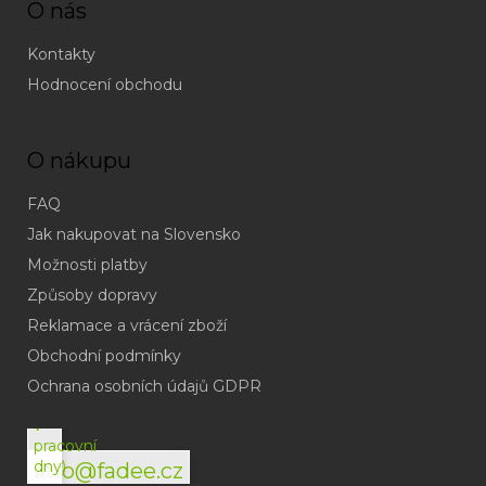
O nás
Kontakty
Hodnocení obchodu
O nákupu
FAQ
Jak nakupovat na Slovensko
Možnosti platby
Způsoby dopravy
Reklamace a vrácení zboží
Obchodní podmínky
(odpověď
do
Ochrana osobních údajů GDPR
24h
v
pracovní
dny)
info@fadee.cz
(Po-