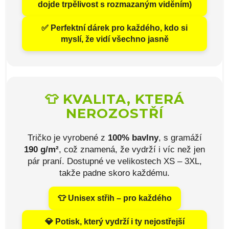
dojde trpělivost s rozmazaným viděním)
✅ Perfektní dárek pro každého, kdo si
myslí, že vidí všechno jasně
👕 KVALITA, KTERÁ
NEROZOSTŘÍ
Tričko je vyrobené z
100% bavlny
, s gramáží
190 g/m²
, což znamená, že vydrží i víc než jen
pár praní. Dostupné ve velikostech XS – 3XL,
takže padne skoro každému.
👕 Unisex střih – pro každého
💎 Potisk, který vydrží i ty nejostřejší