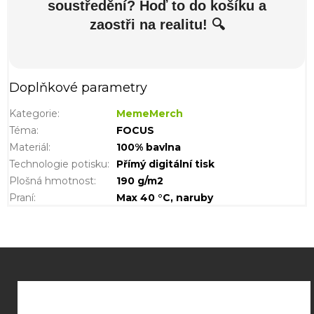
soustředění? Hoď to do košíku a
zaostři na realitu! 🔍
Doplňkové parametry
Kategorie
:
MemeMerch
Téma
:
FOCUS
Materiál
:
100% bavlna
Technologie potisku
:
Přímý digitální tisk
Plošná hmotnost
:
190 g/m2
Praní
:
Max 40 °C, naruby
Z
á
p
a