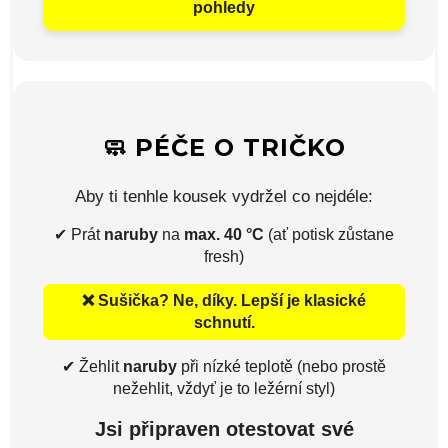
pohledy
🧼 PÉČE O TRIČKO
Aby ti tenhle kousek vydržel co nejdéle:
✔ Prát
naruby
na
max. 40 °C
(ať potisk zůstane
fresh)
❌ Sušička? Ne, díky. Lepší je klasické
schnutí.
✔ Žehlit
naruby
při nízké teplotě (nebo prostě
nežehlit, vždyť je to ležérní styl)
Jsi připraven otestovat své