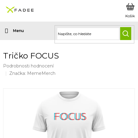
Přejít
na
obsah
HLED
Tričko FOCUS
Průměrné
Podrobnosti hodnocení
hodnocení
Značka:
MemeMerch
produktu
je
0,0
z
5
hvězdiček.