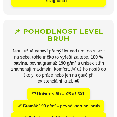
rezignace 🤷‍♂️
📌 POHODLNOST LEVEL
BRUH
Jestli už tě nebaví přemýšlet nad tím, co si vzít
na sebe, tohle tričko to vyřeší za tebe.
100 %
bavlna
, pevná gramáž
190 g/m²
a unisex střih
znamenají maximální komfort. Ať už ho nosíš do
školy, do práce nebo jen na gauč při
existenciální krizi. 🛋️
👕 Unisex střih – XS až 3XL
📏 Gramáž 190 g/m² – pevné, odolné, bruh