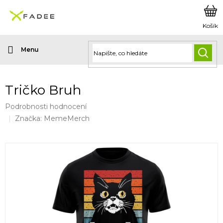
Přejít
na
obsah
HLED
Tričko Bruh
Průměrné
Podrobnosti hodnocení
hodnocení
Značka:
MemeMerch
produktu
je
0,0
z
5
hvězdiček.