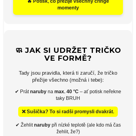
🔥 Potisk, co přežije všechny cringe
momenty
🧼 JAK SI UDRŽET TRIČKO
VE FORMĚ?
Tady jsou pravidla, která ti zaručí, že tričko
přežije všechno (možná i tebe):
✔ Prát
naruby
na
max. 40 °C
– ať potisk neřekne
taky BRUH
❌ Sušička? To si radši promysli dvakrát.
✔ Žehlit
naruby
při nízké teplotě (ale kdo má čas
žehlit, že?)