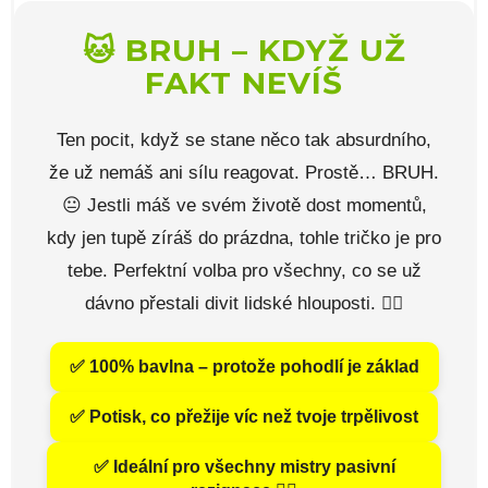
🐱 BRUH – KDYŽ UŽ
FAKT NEVÍŠ
Ten pocit, když se stane něco tak absurdního,
že už nemáš ani sílu reagovat. Prostě… BRUH.
😐 Jestli máš ve svém životě dost momentů,
kdy jen tupě zíráš do prázdna, tohle tričko je pro
tebe. Perfektní volba pro všechny, co se už
dávno přestali divit lidské hlouposti. 🤦‍♂️
✅ 100% bavlna – protože pohodlí je základ
✅ Potisk, co přežije víc než tvoje trpělivost
✅ Ideální pro všechny mistry pasivní