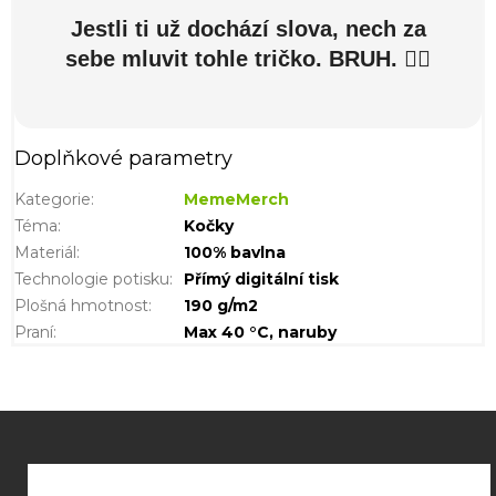
Jestli ti už dochází slova, nech za
sebe mluvit tohle tričko. BRUH. 🤦‍♂️
Doplňkové parametry
Kategorie
:
MemeMerch
Téma
:
Kočky
Materiál
:
100% bavlna
Technologie potisku
:
Přímý digitální tisk
Plošná hmotnost
:
190 g/m2
Praní
:
Max 40 °C, naruby
Z
á
p