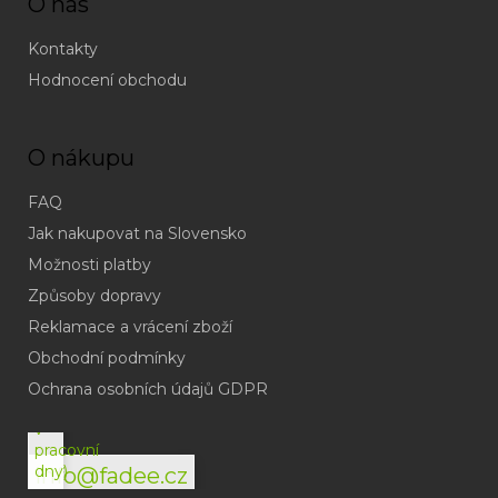
O nás
Kontakty
Hodnocení obchodu
O nákupu
FAQ
Jak nakupovat na Slovensko
Možnosti platby
Způsoby dopravy
Reklamace a vrácení zboží
Obchodní podmínky
(odpověď
do
Ochrana osobních údajů GDPR
24h
v
pracovní
dny)
info@fadee.cz
(Po-
Pá