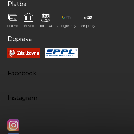
Platba
online
převod
dobírka
Google Pay
SkipPay
Doprava
Facebook
Instagram