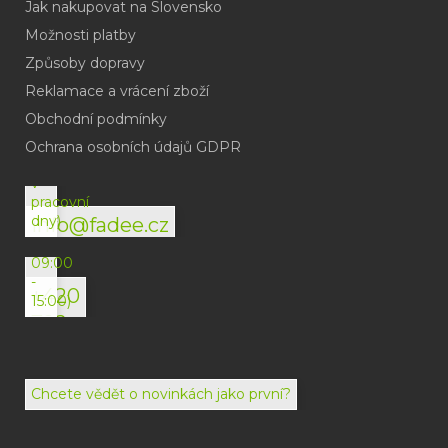
Jak nakupovat na Slovensko
Možnosti platby
Způsoby dopravy
Reklamace a vrácení zboží
Obchodní podmínky
(odpověď
do
Ochrana osobních údajů GDPR
24h
v
pracovní
dny)
info@fadee.cz
(Po-
Pá
09:00
-
+420
15:00)
792
494
072
Chcete vědět o novinkách jako první?