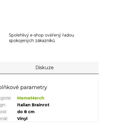
Spolehlivý e-shop ověřený řadou
spokojených zákazníků
Diskuze
lňkové parametry
gorie
:
MemeMerch
ign
:
Italian Brainrot
kost
:
do 8 cm
riál
:
Vinyl