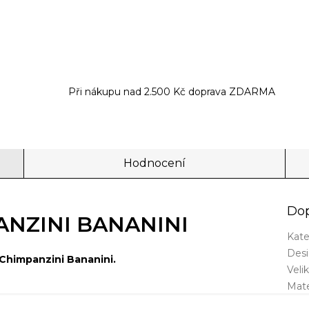
Při nákupu nad 2.500 Kč doprava ZDARMA
Hodnocení
Dop
NZINI BANANINI
Kate
Des
Chimpanzini Bananini
.
Veli
Mate