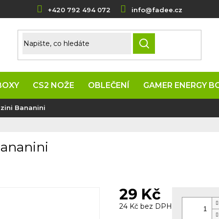
+420 792 494 072
info@fadee.cz
HLEDAT
BOXY
CS2 NOŽE
OBLEČENÍ
GAMER ENERGY B
ini Bananini
ananini
29 Kč
24 Kč bez DPH