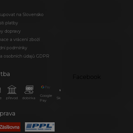
kupovat na Slovensko
ti platby
y dopravy
ace a vrácení zboží
ní podmínky
a osobních údajů GDPR
atba
Facebook
Google
e
převod
dobírka
SkipPay
Pay
prava