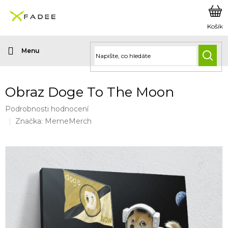
Přejít
na
obsah
HLED
Obraz Doge To The Moon
Průměrné
Podrobnosti hodnocení
hodnocení
Značka:
MemeMerch
produktu
je
0,0
z
5
hvězdiček.