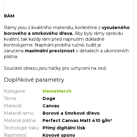
RÁM
Rámy jsou z kvalitního materiálu, konkrétně z
vysušeného
borového a smrkového dřeva.
Aby byly rámy opravdu
kvalitní, tak každý rám před napnutím důkladně
kontrolujeme.
Napínání probíhá ručně, tudíž je
zaručena
maximální preciznost
v detailech a ukončeních
plátna.
Součástí obrazu jsou háčky pro uchycení na zeď.
Doplňkové parametry
Kategorie
:
MemeMerch
Téma
:
Doge
Materiál
:
Canvas
Materiál rámu
:
Borové a Smrkové dřevo
Materiál plátna
:
Perfect Canvas Matt 410 g/m²
Techologie tisku
:
Přímý digitální tisk
Nastřelení
:
Kovové spony