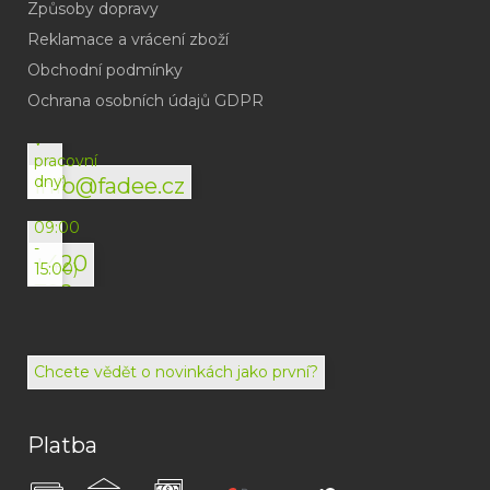
Způsoby dopravy
Reklamace a vrácení zboží
Obchodní podmínky
(odpověď
do
Ochrana osobních údajů GDPR
24h
v
pracovní
dny)
info@fadee.cz
(Po-
Pá
09:00
-
+420
15:00)
792
494
072
Chcete vědět o novinkách jako první?
Platba