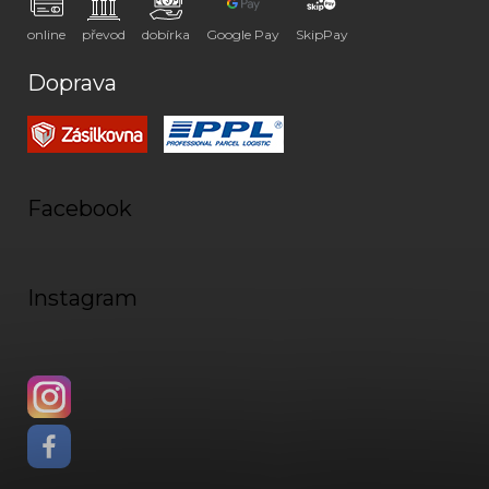
online
převod
dobírka
Google Pay
SkipPay
Doprava
Facebook
Instagram