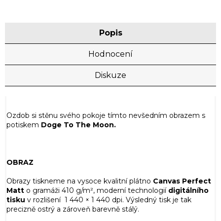
Popis
Hodnocení
Diskuze
Ozdob si stěnu svého pokoje tímto nevšedním obrazem s
potiskem
Doge To The Moon.
OBRAZ
Obrazy tiskneme na vysoce kvalitní plátno
Canvas Perfect
Matt
o gramáži
410 g/m², moderní technologií
digitálního
tisku
v rozlišení 1 440 × 1 440 dpi. Výsledný tisk je tak
precizně ostrý a zároveň barevně stálý.