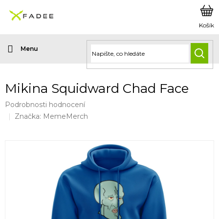
Přejít
na
obsah
HLED
Mikina Squidward Chad Face
Průměrné
Podrobnosti hodnocení
hodnocení
Značka:
MemeMerch
produktu
je
0,0
z
5
hvězdiček.