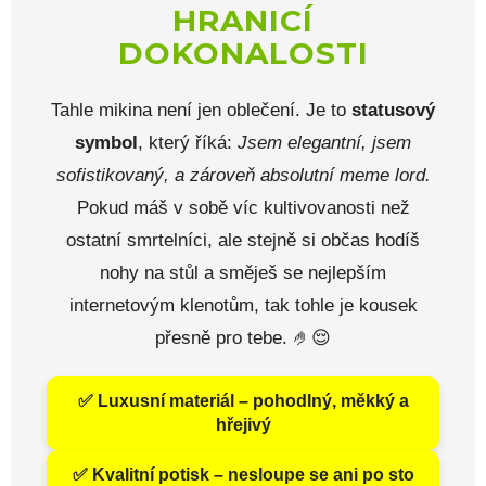
HRANICÍ
DOKONALOSTI
Tahle mikina není jen oblečení. Je to
statusový
symbol
, který říká:
Jsem elegantní, jsem
sofistikovaný, a zároveň absolutní meme lord.
Pokud máš v sobě víc kultivovanosti než
ostatní smrtelníci, ale stejně si občas hodíš
nohy na stůl a směješ se nejlepším
internetovým klenotům, tak tohle je kousek
přesně pro tebe. 🤌😌
✅ Luxusní materiál – pohodlný, měkký a
hřejivý
✅ Kvalitní potisk – nesloupe se ani po sto