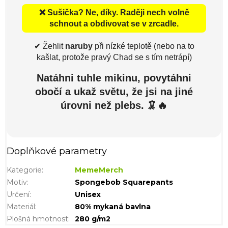
❌ Sušička? Ne, díky. Raději nech volně
schnout a obdivovat se v zrcadle.
✔ Žehlit
naruby
při nízké teplotě (nebo na to
kašlat, protože pravý Chad se s tím netrápí)
Natáhni tuhle mikinu, povytáhni
obočí a ukaž světu, že
jsi na jiné
úrovni než plebs
. 🦑🔥
Doplňkové parametry
Kategorie
:
MemeMerch
Motiv
:
Spongebob Squarepants
Určení
:
Unisex
Materiál
:
80% mykaná bavlna
Plošná hmotnost
:
280 g/m2