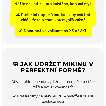
👕 Unisex střih – pro každého, kdo má styl
🌊 Perfektní tropická modrá – aby všichni
viděli, že to s estetikou myslíš vážně
📏 Dostupná ve velikostech XS až 3XL
🧼 JAK UDRŽET MIKINU V
PERFEKTNÍ FORMĚ?
Aby ti tahle legenda vydržela co nejdéle a stále
zářila sofistikovaností:
✔ Prát
naruby
na
max. 40 °C
– protože luxus si
zaslouží péči