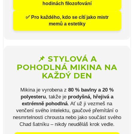
hodinách filozofování
✅ Pro každého, kdo se cítí jako
mistr
memů a estetiky
📌 STYLOVÁ A
POHODLNÁ MIKINA NA
KAŽDÝ DEN
Mikina je vyrobena z
80 % bavlny a 20 %
polyesteru
, takže je
prodyšná, hřejivá a
extrémně pohodlná
. Ať už ji vezmeš na
venčení svého intelektu, gaučové přemítání o
nesmrtelnosti chrousta nebo jako součást svého
Chad šatníku – nikdy neuděláš krok vedle.