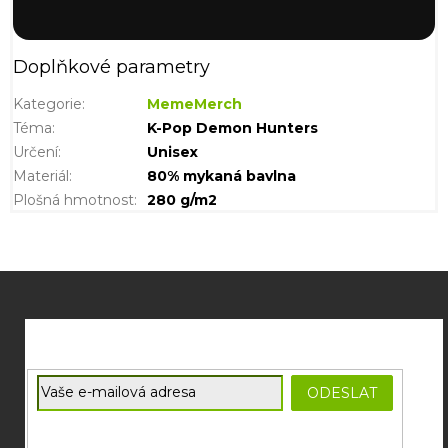
Doplňkové parametry
Kategorie
:
MemeMerch
Téma
:
K-Pop Demon Hunters
Určení
:
Unisex
Materiál
:
80% mykaná bavlna
Plošná hmotnost
:
280 g/m2
Z
á
p
a
t
E-mail
ODESLAT
í
Souhlasím se
zpracováním osobních údajů
potřebných pro
zasílání newsletterů od společnosti FADEE