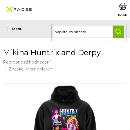
Přejít
na
obsah
HLED
Mikina Huntrix and Derpy
Průměrné
Podrobnosti hodnocení
hodnocení
Značka:
MemeMerch
produktu
je
0,0
z
5
hvězdiček.