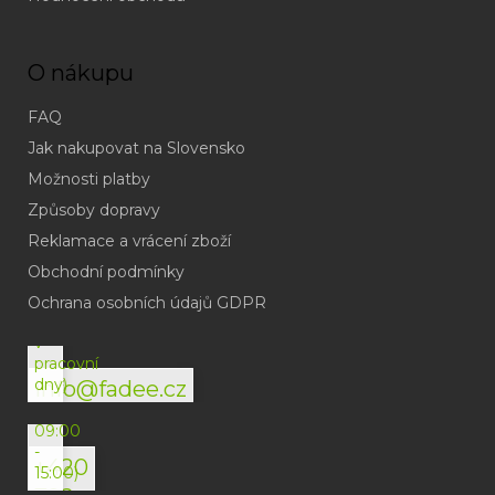
O nákupu
FAQ
Jak nakupovat na Slovensko
Možnosti platby
Způsoby dopravy
Reklamace a vrácení zboží
Obchodní podmínky
(odpověď
do
Ochrana osobních údajů GDPR
24h
v
pracovní
dny)
info@fadee.cz
(Po-
Pá
09:00
-
+420
15:00)