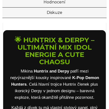
Hodnocení
Diskuze
🌟 HUNTRIX & DERPY –
ULTIMÁTNÍ MIX IDOL
ENERGIE A CUTE
CHAOSU
Mikina
Huntrix and Derpy
patří mezi
nejvýraznější kousky inspirované
K-Pop Demon
Hunters
. Celá hlavní trojice Huntrix členek plus
ikonický Derpy v jednom designu – barevná
exploze, která okamžitě přitáhne pozornost.
Každá z dívek tu má vlastní stylový panel, plný