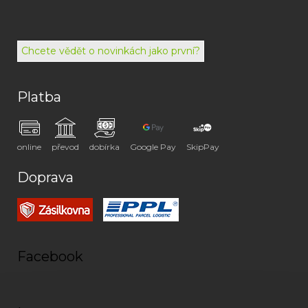
792
494
072
Chcete vědět o novinkách jako první?
Platba
online
převod
dobírka
Google Pay
SkipPay
Doprava
Facebook