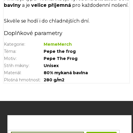
bavlny
a je
velice příjemná
pro každodenní nošení.
Skvěle se hodí i do chladnějších dní.
Doplňkové parametry
Kategorie
:
MemeMerch
Téma
:
Pepe the frog
Motiv
:
Pepe The Frog
Střih mikiny
:
Unisex
Materiál
:
80% mykaná bavlna
Plošná hmotnost
:
280 g/m2
Z
á
p
a