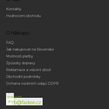
Kontakty
Hodnocení obchodu
O nákupu
FAQ
Jak nakupovat na Slovensko
Možnosti platby
Způsoby dopravy
Reklamace a vrácení zboží
Obchodní podmínky
(odpověď
do
Ochrana osobních údajů GDPR
24h
v
pracovní
dny)
info@fadee.cz
(Po-
Pá