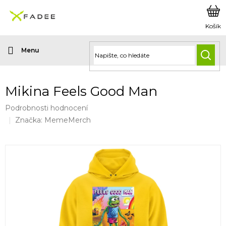
Přejít
na
obsah
HLED
Mikina Feels Good Man
Průměrné
Podrobnosti hodnocení
hodnocení
Značka:
MemeMerch
produktu
je
0,0
z
5
hvězdiček.