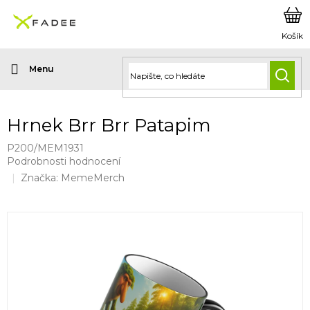
Přejít
na
obsah
HLED
Hrnek Brr Brr Patapim
P200/MEM1931
Průměrné
Podrobnosti hodnocení
hodnocení
Značka:
MemeMerch
produktu
je
0,0
z
5
hvězdiček.