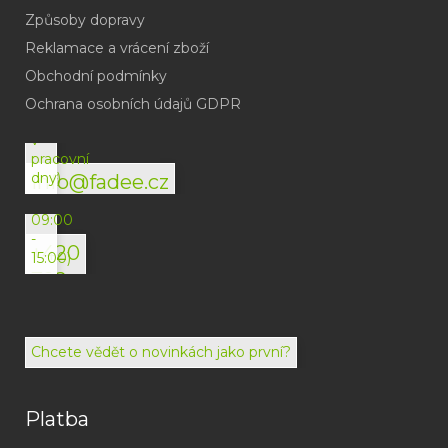
Způsoby dopravy
Reklamace a vrácení zboží
Obchodní podmínky
(odpověď
do
Ochrana osobních údajů GDPR
24h
v
pracovní
dny)
info@fadee.cz
(Po-
Pá
09:00
-
+420
15:00)
792
494
072
Chcete vědět o novinkách jako první?
Platba