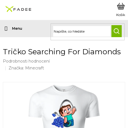
Přejít
na
obsah
HLED
Tričko Searching For Diamonds
Průměrné
Podrobnosti hodnocení
hodnocení
Značka:
Minecraft
produktu
je
0,0
z
5
hvězdiček.