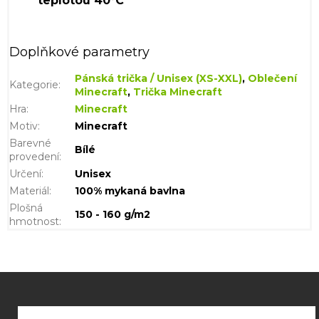
Doplňkové parametry
Pánská trička / Unisex (XS-XXL)
,
Oblečení
Kategorie
:
Minecraft
,
Trička Minecraft
Hra
:
Minecraft
Motiv
:
Minecraft
Barevné
Bílé
provedení
:
Určení
:
Unisex
Materiál
:
100% mykaná bavlna
Plošná
150 - 160 g/m2
hmotnost
:
Z
á
p