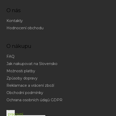
O nás
Kontakty
Hodnocení obchodu
O nákupu
FAQ
Jak nakupovat na Slovensko
Možnosti platby
Způsoby dopravy
Reklamace a vrácení zboží
Obchodní podmínky
(odpověď
do
Ochrana osobních údajů GDPR
24h
v
pracovní